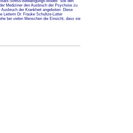
litäts-Stress-Bewältigungs-Modell" soll den
 der Mediziner den Ausbruch der Psychose zu
r Ausbruch der Krankheit angeboten. Diese
Leiterin Dr. Frauke Schultze-Lutter
e bei vielen Menschen die Einsicht, dass sie