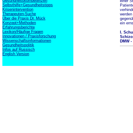
Gesundheitskompetenzen
einer S
Selbsthilfe+Gesundheitstipps
Patient
Krisenintervention
verhind
Therapeuten-Suche
werden 
Über die Praxis Dr. Mück
gegenüb
Konzept+Methoden
ein ern
Erfahrungsberichte
Lexikon/Häufige Fragen
I. Schu
Innovationen / Praxisforschung
Schizo
Wissenschaftsinformationen
DMW - 
Gesundheitspolitik
Infos auf Russisch
English Version