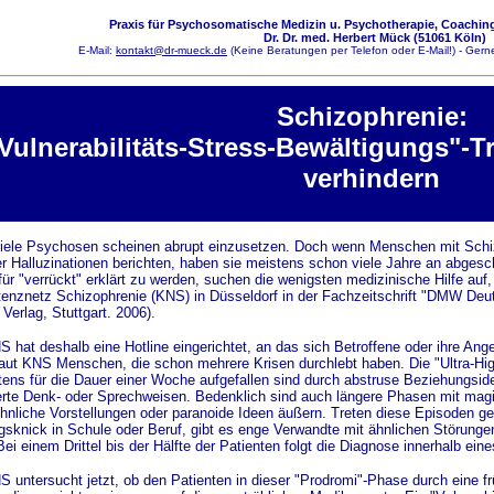
Praxis für Psychosomatische Medizin u. Psychotherapie, Coaching
Dr. Dr. med. Herbert Mück (51061 Köln)
E-Mail:
kontakt@dr-mueck.de
(Keine Beratungen per Telefon oder E-Mail!) - Gerne
Schizophrenie
:
Vulnerabilitäts-Stress-Bewältigung
s"-T
verhindern
iele Psychosen scheinen abrupt einzusetzen. Doch wenn Menschen mit Schiz
r Halluzinationen berichten, haben sie meistens schon viele Jahre an abges
für "verrückt" erklärt zu werden, suchen die wenigsten medizinische Hilfe a
nznetz Schizophrenie (KNS) in Düsseldorf in der Fachzeitschrift "DMW Deu
Verlag, Stuttgart. 2006).
 hat deshalb eine Hotline eingerichtet, an das sich Betroffene oder ihre An
laut KNS Menschen, die schon mehrere Krisen durchlebt haben. Die "Ultra-High-
ens für die Dauer einer Woche aufgefallen sind durch abstruse Beziehungside
rte Denk- oder Sprechweisen. Bedenklich sind auch längere Phasen mit ma
nliche Vorstellungen oder paranoide Ideen äußern. Treten diese Episoden g
gsknick in Schule oder Beruf, gibt es enge Verwandte mit ähnlichen Störunge
Bei einem Drittel bis der Hälfte der Patienten folgt die Diagnose innerhalb ein
 untersucht jetzt, ob den Patienten in dieser "Prodromi"-Phase durch eine fr