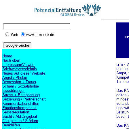
Web
www.dr-mueck.de
"
Home
Nach oben
fzm -
V
Impressum/Vorwort
und übe
Stichwortverzeichnis
Angst, 
Neues auf dieser Website
Kompete
Angst / Phobie
Thieme 
Depression + Trauer
Scham / Sozialphobie
Essstörungen
Das KNS
Stress + Entspannung
gelten 
Beziehung / Partnerschaft
mindest
Kommunikationshilfen
verände
Emotionskompetenz
ungewöh
Selbstregulation
Leistun
Sucht / Abhängigkeit
bevor: 
Fähigkeiten / Stärken
Denkhilfen
Das KNS