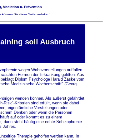
, Mediation u. Prävention
 können Sie diese Seite verlinken!
raining soll Ausbruch
ophrenie wegen Wahnvorstellungen auffallen
chwächten Formen der Erkrankung gelitten. Aus
uf, beklagt Diplom Psychologe Harald Zäske vom
tsche Medizinische Wochenschrift" (Georg
gehörigen wenden können. Als äußerst gefährdet
Risk"-Kriterien sind erfüllt, wenn sie dabei
en, eigentümliche Vorstellungen oder
gischem Denken oder wenn die Personen
ehäuft auf oder kommt es zu einem
n, dann steht häufig eine echte Schizophrenie
es Jahres.
ühzeitige Therapie geholfen werden kann. In