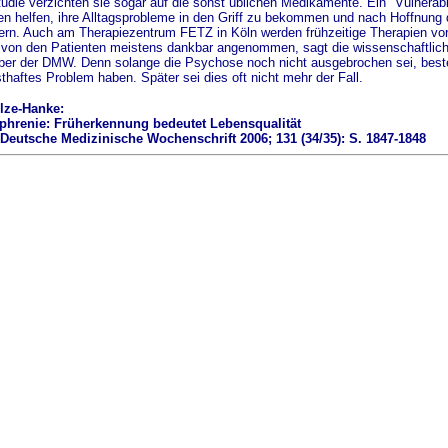
tudie verzichten sie sogar auf die sonst üblichen Medikamente. Ein "Vulnerabi
en helfen, ihre Alltagsprobleme in den Griff zu bekommen und nach Hoffnung
ern. Auch am Therapiezentrum FETZ in Köln werden frühzeitige Therapien vo
von den Patienten meistens dankbar angenommen, sagt die wissenschaftliche 
er der DMW. Denn solange die Psychose noch nicht ausgebrochen sei, besteh
sthaftes Problem haben. Später sei dies oft nicht mehr der Fall.
lze-Hanke:
phrenie: Früherkennung bedeutet Lebensqualität
Deutsche Medizinische Wochenschrift 2006; 131 (34/35): S. 1847-1848