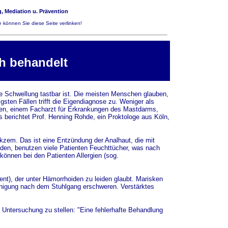
, Mediation u. Prävention
 können Sie diese Seite verlinken!
ch behandelt
ne Schwellung tastbar ist. Die meisten Menschen glauben,
ten Fällen trifft die Eigendiagnose zu. Weniger als
ogen, einem Facharzt für Erkrankungen des Mastdarms,
es berichtet Prof. Henning Rohde, ein Proktologe aus Köln,
ekzem. Das ist eine Entzündung der Analhaut, die mit
den, benutzen viele Patienten Feuchttücher, was nach
önnen bei den Patienten Allergien (sog.
zent), der unter Hämorrhoiden zu leiden glaubt. Marisken
einigung nach dem Stuhlgang erschweren. Verstärktes
 Untersuchung zu stellen: "Eine fehlerhafte Behandlung