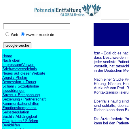
Web
www.dr-mueck.de
fzm - Egal ob es nac
Home
dass Beschwerden im 
Nach oben
jeder sechste Patien
Impressum/Vorwort
vorstellt, hat tatsäc
Stichwortverzeichnis
in der Deutschen Me
Neues auf dieser Website
Angst / Phobie
Nach einer Studie Pr
Depression + Trauer
Rötung, Nässen, Einr
Scham / Sozialphobie
Auskunft von Prof. R
Essstörungen
Kontaktsensibilisier
Stress + Entspannung
Beziehung / Partnerschaft
Ebenfalls häufig sind
Kommunikationshilfen
sind schlaffe, übers
Emotionskompetenz
Rieben kann dann Ek
Selbstregulation
Sucht / Abhängigkeit
Die Ärzte forderte P
Fähigkeiten / Stärken
kann bei den Patient
Denkhilfen