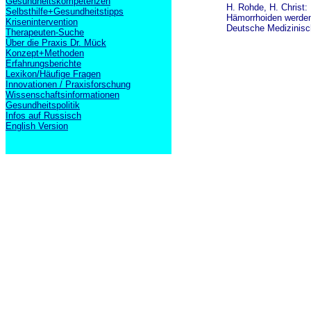
Gesundheitskompetenzen
H. Rohde, H. Christ:
Selbsthilfe+Gesundheitstipps
Hämorrhoiden werden
Krisenintervention
Deutsche Medizinisc
Therapeuten-Suche
Über die Praxis Dr. Mück
Konzept+Methoden
Erfahrungsberichte
Lexikon/Häufige Fragen
Innovationen / Praxisforschung
Wissenschaftsinformationen
Gesundheitspolitik
Infos auf Russisch
English Version