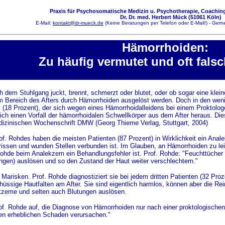
Praxis für Psychosomatische Medizin u. Psychotherapie, Coaching
Dr. Dr. med. Herbert Mück (51061 Köln)
E-Mail:
kontakt@dr-mueck.de
(Keine Beratungen per Telefon oder E-Mail!) - Gerne
Hämorrhoiden:
Zu häufig vermutet und oft fals
h dem Stuhlgang juckt, brennt, schmerzt oder blutet, oder ob sogar eine klei
Bereich des Afters durch Hämorrhoiden ausgelöst werden. Doch in den wenigs
t (18 Prozent), der sich wegen eines Hämorrhoidalleidens bei einem Proktol
hlich einen Vorfall der hämorrhoidalen Schwellkörper aus dem After heraus. Di
dizinischen Wochenschrift DMW (Georg Thieme Verlag, Stuttgart, 2004)
of. Rohdes haben die meisten Patienten (87 Prozent) in Wirklichkeit ein Anal
issen und wunden Stellen verbunden ist. Im Glauben, an Hämorrhoiden zu lei
ohde beim Analekzem ein Behandlungsfehler ist. Prof. Rohde: "Feuchttücher k
ungen) auslösen und so den Zustand der Haut weiter verschlechtern."
 Marisken. Prof. Rohde diagnostiziert sie bei jedem dritten Patienten (32 Pro
chüssige Hautfalten am After. Sie sind eigentlich harmlos, können aber die R
zeme und selten auch Blutungen auslösen.
rof. Rohde auf, die Diagnose von Hämorrhoiden nur nach einer proktologischen
en erheblichen Schaden verursachen."