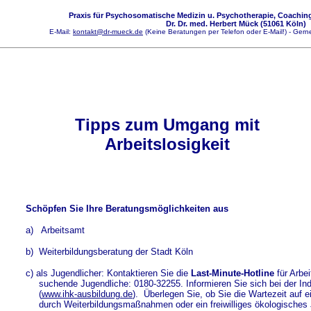
Praxis für Psychosomatische Medizin u. Psychotherapie, Coaching
Dr. Dr. med. Herbert Mück (51061 Köln)
E-Mail:
kontakt@dr-mueck.de
(Keine Beratungen per Telefon oder E-Mail!) - Gerne
Tipps zum Umgang mit
Arbeitslosigkeit
Schöpfen Sie Ihre Beratungsmöglichkeiten aus
a)
Arbeitsamt
b)
Weiterbildungsberatung der Stadt Köln
c) als Jugendlicher: Kontaktieren Sie die
Last-Minute-Hotline
für Arbei
suchende Jugendliche: 0180-32255. Informieren Sie sich bei der I
(
www.ihk-ausbildung.de
). Überlegen Sie, ob Sie die Wartezeit auf e
durch Weiterbildungsmaßnahmen oder ein freiwilliges ökologisches 