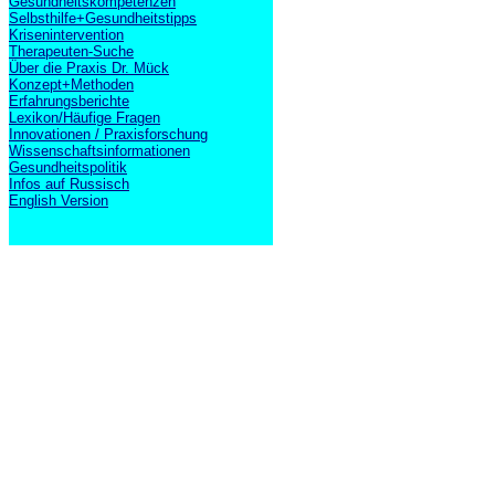
Gesundheitskompetenzen
Selbsthilfe+Gesundheitstipps
Krisenintervention
Therapeuten-Suche
Über die Praxis Dr. Mück
Konzept+Methoden
Erfahrungsberichte
Lexikon/Häufige Fragen
Innovationen / Praxisforschung
Wissenschaftsinformationen
Gesundheitspolitik
Infos auf Russisch
English Version