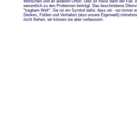
Menschen und an anderen Orten. Dies ist meist dann der Fall, 
wesentlich zu den Problemen beiträgt. Das beschriebene Dilemma
"tragbare Welt": Sie ist ein Symbol dafür, dass wir - wo immer w
Denken, Fühlen und Verhalten (also unsere Eigenwelt) mitnehme
nicht fliehen, wir können sie aber verbessern.