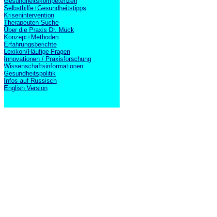
Gesundheitskompetenzen
Selbsthilfe+Gesundheitstipps
Krisenintervention
Therapeuten-Suche
Über die Praxis Dr. Mück
Konzept+Methoden
Erfahrungsberichte
Lexikon/Häufige Fragen
Innovationen / Praxisforschung
Wissenschaftsinformationen
Gesundheitspolitik
Infos auf Russisch
English Version