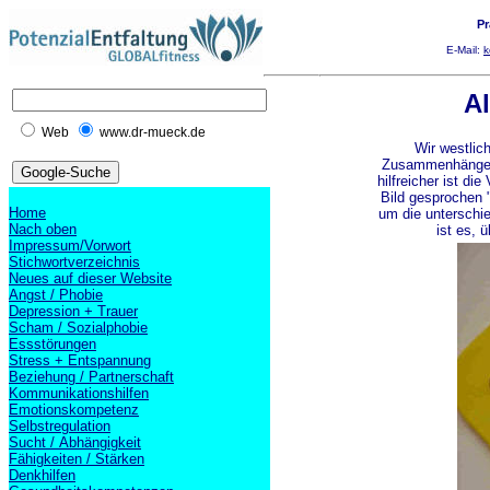
Pr
E-Mail:
k
Al
Web
www.dr-mueck.de
Wir westlic
Zusammenhängen z
hilfreicher ist d
Bild gesprochen 
Home
um die unterschie
Nach oben
ist es, 
Impressum/Vorwort
Stichwortverzeichnis
Neues auf dieser Website
Angst / Phobie
Depression + Trauer
Scham / Sozialphobie
Essstörungen
Stress + Entspannung
Beziehung / Partnerschaft
Kommunikationshilfen
Emotionskompetenz
Selbstregulation
Sucht / Abhängigkeit
Fähigkeiten / Stärken
Denkhilfen