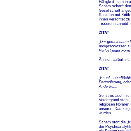
Fähigkeit, sich in 
Scham schärft den
Gesellschaft angeb
Reaktion auf Kriti
ihnen verachtet zu
Tisseron schreibt
ZITAT
„Der gemeinsame N
ausgeschlossen zu
Verlust jeder Form
Ähnlich äußert sic
ZITAT
„Es ist - oberfläch
Degradierung, oder
Anderer...„
So ist es auch nic
Vordergrund steht,
religiösen Normen 
unseren. Das zeigt
wurden.
Scham stört die „f
der Psychoanalytik
als Person und daf