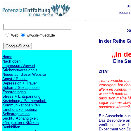
Pr
E-Mail:
k
S
Web
www.dr-mueck.de
In der Reihe 
„In d
Home
Eine Se
Nach oben
Impressum/Vorwort
Stichwortverzeichnis
ZITAT
Neues auf dieser Website
Angst / Phobie
„ Ich versuche mit
Depression + Trauer
verbergen. Ich denk
Scham / Sozialphobie
allem im Kontakt 
Essstörungen
wenn ich mich so z
Stress + Entspannung
dass sich meine M
Beziehung / Partnerschaft
sogar von mir abw
Kommunikationshilfen
passieren könnte?
Emotionskompetenz
Selbstregulation
Ein Ausschnitt au
Sucht / Abhängigkeit
Das Besondere an d
Fähigkeiten / Stärken
veröffentlicht wird
Denkhilfen
Experiment von Dr.