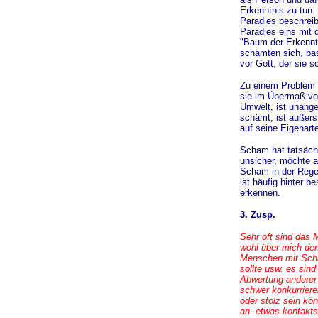
Erkenntnis zu tun:
Paradies beschreib
Paradies eins mit 
"Baum der Erkenntn
schämten sich, bas
vor Gott, der sie s
Zu einem Problem 
sie im Übermaß vor
Umwelt, ist unange
schämt, ist außers
auf seine Eigenart
Scham hat tatsäch
unsicher, möchte 
Scham in der Regel
ist häufig hinter 
erkennen.
3. Zusp.
Sehr oft sind das 
wohl über mich den
Menschen mit Scha
sollte usw. es sin
Abwertung anderer 
schwer konkurrieren
oder stolz sein kö
an- etwas kontaktsc