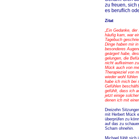
zu freuen, sich
es beruflich ode
Zitat
„Ein Gedanke, der 
häufig kam, war e
Tagebuch geschrie
Dinge haben mir in 
besonderes Augenm
geärgert habe, des
gelungen, die Befü
nicht aufkeimen zu 
Mück auch von mein
Therapieziel von m
wieder wohl fühle
habe ich mich bei
Gefühlen beschäfti
gefühlt, dass ich 
jetzt einige solche
denen ich mit eine
Dreizehn Sitzungen
mit Herbert Mück e
überprüfen zu könn
auf das zu schauen
Scham ohnehin.
Michael fühlt sich