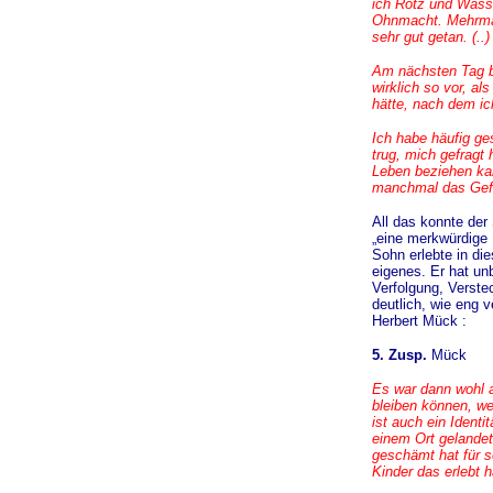
ich Rotz und Wasse
Ohnmacht. Mehrmal
sehr gut getan. (..)
Am nächsten Tag b
wirklich so vor, a
hätte, nach dem ic
Ich habe häufig ge
trug, mich gefragt
Leben beziehen ka
manchmal das Gefü
All das konnte der 
„eine merkwürdige 
Sohn erlebte in di
eigenes. Er hat u
Verfolgung, Verste
deutlich, wie eng 
Herbert Mück :
5. Zusp.
Mück
Es war dann wohl a
bleiben können, w
ist auch ein Identi
einem Ort gelandet
geschämt hat für s
Kinder das erlebt 