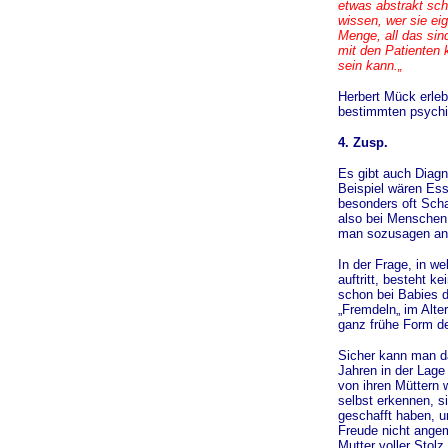
etwas abstrakt sch
wissen, wer sie eig
Menge, all das si
mit den Patienten 
sein kann.„
Herbert Mück erleb
bestimmten psychi
4. Zusp.
Es gibt auch Diagn
Beispiel wären Ess
besonders oft Scha
also bei Menschen,
man sozusagen an d
In der Frage, in 
auftritt, besteht 
schon bei Babies 
„Fremdeln„ im Alte
ganz frühe Form d
Sicher kann man da
Jahren in der Lage
von ihren Müttern 
selbst erkennen, s
geschafft haben, 
Freude nicht angem
Mutter voller Stolz