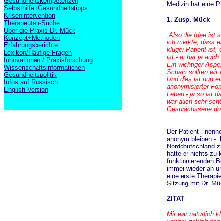
Gesundheitskompetenzen
Medizin hat eine Pr
Selbsthilfe+Gesundheitstipps
Krisenintervention
1. Zusp. Mück
Therapeuten-Suche
Über die Praxis Dr. Mück
„Also die Idee ist
Konzept+Methoden
ich merkte, dass 
Erfahrungsberichte
kluger Patient ist,
Lexikon/Häufige Fragen
ist - er hat ja au
Innovationen / Praxisforschung
Ein wichtiger Asp
Wissenschaftsinformationen
Scham sollten wir n
Gesundheitspolitik
Und dies ist nun ei
Infos auf Russisch
anonymisierter For
English Version
Leben - ja so ist d
war auch sehr schö
Gesprächsserie do
Der Patient - nenne
anonym bleiben - 
Norddeutschland zu
hatte er nicht
s
zu k
funktionierenden Be
immer wieder an u
eine erste Therapie
Sitzung mit Dr. Mü
ZITAT
Mir war natürlich k