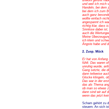
unwohl gefühlt hab
und weil ich mich 
Handeln, bei dem 
bei dem ich zum B
auch ganz besonde
wollte einfach nich
angespannt ich wa
richtig klar, dass 
Sinnlose dabei ist
auch die Wertungen
Meine Überzeugung
ich klein und schw
Ängste habe und dep
2. Zusp. Mück
Er hat von Anfang 
fühlt. Das waren 
unruhig wurde, anfi
Gang setzte, die d
dann teilweise auc
Glocke klingeln, ob
Das war in der ers
das als Thema ange
ob man so etwas z
dann sind wir auf 
wenn das jetzt kein
Scham gehört zu d
steuern. An sich is