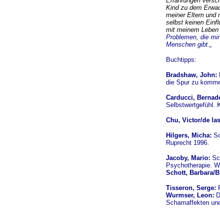
Erfahrungen versc
Kind zu dem Erwach
meiner Eltern und 
selbst keinen Einf
mit meinem Leben 
Problemen, die mir
Menschen gibt.„
Buchtipps:
Bradshaw, John:
die Spur zu komme
Carducci, Bernad
Selbstwertgefühl. 
Chu, Victor/de las
Hilgers, Micha:
Sc
Ruprecht 1996.
Jacoby, Mario:
Sch
Psychotherapie. Wa
Schott, Barbara/Bi
Tisseron, Serge:
P
Wurmser, Leon:
D
Schamaffekten und