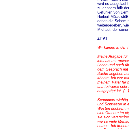
wird es ausgelacht
zu erinnern fällt 
Gefühlen von Demüt
Herbert Mück stößt
denen die Scham s
weitergegeben„ wir
Michael, der seine
ZITAT
Wir kamen in der T
Meine Aufgabe für 
intensiv mit meine
Leben und auch übe
dem Gespräch mit m
Sache angehen soll
könnte. Ich war mi
meinem Vater für m
uns teilweise sehr
ausgeprägt ist. (...)
Besonders wichtig 
und Schwester in e
Westen flüchten m
eine Granate im ei
sie sich versteck
wie so viele Mensc
heraus. Ich konnte