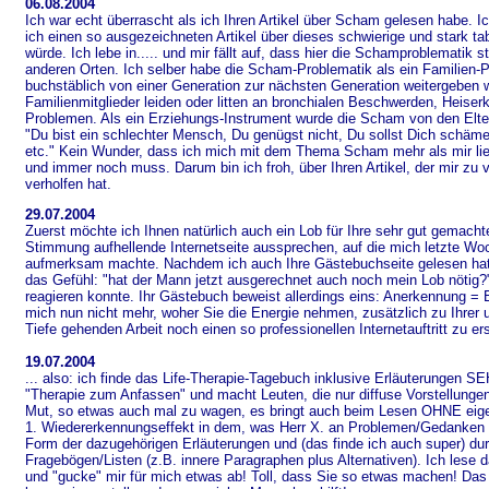
06.08.2004
Ich war echt überrascht als ich Ihren Artikel über Scham gelesen habe. Ic
ich einen so ausgezeichneten Artikel über dieses schwierige und stark ta
würde. Ich lebe in..... und mir fällt auf, dass hier die Schamproblematik stä
anderen Orten. Ich selber habe die Scham-Problematik als ein Familien-P
buchstäblich von einer Generation zur nächsten Generation weitergeben w
Familienmitglieder leiden oder litten an bronchialen Beschwerden, Heiser
Problemen. Als ein Erziehungs-Instrument wurde die Scham von den Eltern 
"Du bist ein schlechter Mensch, Du genügst nicht, Du sollst Dich schäme
etc." Kein Wunder, dass ich mich mit dem Thema Scham mehr als mir li
und immer noch muss. Darum bin ich froh, über Ihren Artikel, der mir zu 
verholfen hat.
29.07.2004
Z
uerst möchte ich Ihnen natürlich auch ein Lob für Ihre sehr gut gemacht
Stimmung aufhellende Internetseite aussprechen, auf die mich letzte Wo
aufmerksam machte. Nachdem ich auch Ihre Gästebuchseite gelesen hatt
das Gefühl: "hat der Mann jetzt ausgerechnet auch noch mein Lob nötig?",
reagieren konnte. Ihr Gästebuch beweist allerdings eins: Anerkennung = 
mich nun nicht mehr, woher Sie die Energie nehmen, zusätzlich zu Ihrer 
Tiefe gehenden Arbeit noch einen so professionellen Internetauftritt zu er
19.07.2004
... also: ich finde das Life-Therapie-Tagebuch inklusive Erläuterungen SE
"Therapie zum Anfassen" und macht Leuten, die nur diffuse Vorstellungen
Mut, so etwas auch mal zu wagen, es bringt auch beim Lesen OHNE eige
1. Wiedererkennungseffekt in dem, was Herr X. an Problemen/Gedanken äu
Form der dazugehörigen Erläuterungen und (das finde ich auch super) du
Fragebögen/Listen (z.B. innere Paragraphen plus Alternativen). Ich lese 
und "gucke" mir für mich etwas ab! Toll, dass Sie so etwas machen! Das 