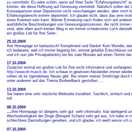
zu vermitteln. Es wäre schön, wenn auf Ihrer Seite "Erfahrungsbericht" 
könnte, die diese Hoffnung auf Genesung vermittelt. Natürlich sollen die 
Konsequenzen einer Depression nicht verschwiegen werden, aber mich hat
Erfahrungsbericht extrem deprimiert. Ich glaube nicht, dass das eine mot
einen Kranken sein kann. Meiner Erinnerung nach finden sich auf ander
ausführliche Beschreibungen von Genesungsprozessen, die nicht immer 
sind, aber eben auch keinen Weg in ein immer schwärzeres Loch darstel
ein großes Lob für Ihre Seite -
25.10.2004
Ihre Homepage ist fantastisch! Kompliment und Danke! Kein Wunder, da
ich bedauere, weil ich immer begierig bin, einmal gefaßte Entschlüsse so
und ich nun (als Privatpatientin) ein bis zwei Monate auf einen Termin be
17.10.2004
Zunächst einmal ein großes Lob für Ihre recht informative und umfangrei
http://www.dr-mueck.de
. Ich schaue in gewissen Abständen immer wieder
sehen ob es irgendetwas Neues gibt. Bei einem meiner Streifzüge durch I
unter anderem auf das Thema Biofeedback gestoßen......
13.10.2004
Sie haben eine sehr nützliche Webseite installiert. Sachlich, einfach und 
toll.
08.10.2004
....
Ihre Homepage ist übrigens sehr gut: sehr informativ, klar darlegend un
Wechselseitigkeit der Dinge (Beispiel Scham) sehr gut aus. Ich habe in 
schlechtere Darstellungen gesehen, und
ich glaube, ich weiß wovon ich 
07.10.2004