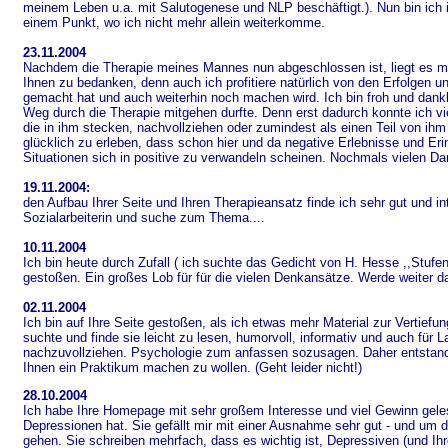
meinem Leben u.a. mit Salutogenese und NLP beschäftigt.). Nun bin ich 
einem Punkt, wo ich nicht mehr allein weiterkomme.
23.11.2004
Nachdem die Therapie meines Mannes nun abgeschlossen ist, liegt es mi
Ihnen zu bedanken, denn auch ich profitiere natürlich von den Erfolgen und 
gemacht hat und auch weiterhin noch machen wird. Ich bin froh und dank
Weg durch die Therapie mitgehen durfte. Denn erst dadurch konnte ich v
die in ihm stecken, nachvollziehen oder zumindest als einen Teil von i
glücklich zu erleben, dass schon hier und da negative Erlebnisse und E
Situationen sich in positive zu verwandeln scheinen. Nochmals vielen Dan
19.11.2004:
den Aufbau Ihrer Seite und Ihren Therapieansatz finde ich sehr gut
und int
Sozialarbeiterin und suche zum Thema....
10.11.2004
Ich bin heute durch Zufall ( ich suchte das Gedicht von H. Hesse ,,Stufen"
gestoßen. Ein großes Lob für für die vielen Denkansätze. Werde weiter d
02.11.2004
Ich bin auf Ihre Seite gestoßen, als ich etwas mehr Material zur Vertiefun
suchte und finde sie leicht zu lesen, humorvoll, informativ und auch für 
nachzuvollziehen. Psychologie zum anfassen sozusagen. Daher entstan
Ihnen ein Praktikum machen zu wollen. (Geht leider nicht!)
28.10.2004
I
ch habe Ihre Homepage mit sehr großem Interesse und viel Gewinn gele
Depressionen hat. Sie gefällt mir mit einer Ausnahme sehr gut - und um 
gehen. Sie schreiben mehrfach, dass es wichtig ist, Depressiven (und Ih