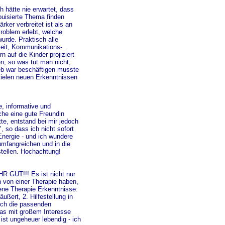
h hätte nie erwartet, dass
buisierte Thema finden
rker verbreitet ist als an
roblem erlebt, welche
urde. Praktisch alle
keit, Kommunikations-
auf die Kinder projiziert
n, so was tut man nicht,
eb war beschäftigen musste
vielen neuen Erkenntnissen
e, informative und
che eine gute Freundin
e, entstand bei mir jedoch
 so dass ich nicht sofort
Energie - und ich wundere
umfangreichen und in die
stellen. Hochachtung!
HR GUT!!! Es ist nicht nur
 von einer Therapie haben,
ne Therapie Erkenntnisse:
ßert, 2. Hilfestellung in
rch die passenden
das mit großem Interesse
ist ungeheuer lebendig - ich