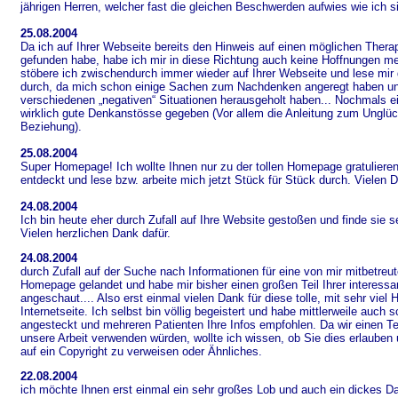
jährigen Herren, welcher fast die gleichen Beschwerden aufwies wie ich si
25.08.2004
Da ich auf Ihrer Webseite bereits den Hinweis auf einen möglichen Thera
gefunden habe, habe ich mir in diese Richtung auch keine Hoffnungen 
stöbere ich zwischendurch immer wieder auf Ihrer Webseite und lese mir
durch, da mich schon einige Sachen zum Nachdenken angeregt haben u
verschiedenen „negativen“ Situationen herausgeholt haben... Nochmals ei
wirklich gute Denkanstösse gegeben (Vor allem die Anleitung zum Unglück
Beziehung).
25.08.2004
Super Homepage! Ich wollte Ihnen nur zu der tollen Homepage gratulieren
entdeckt und lese bzw. arbeite mich jetzt Stück für Stück durch. Vielen D
24.08.2004
Ich bin heute eher durch Zufall auf Ihre Website gestoßen und finde sie s
Vielen herzlichen Dank dafür.
24.08.2004
durch Zufall auf der Suche nach Informationen für eine von mir mitbetreute
Homepage gelandet und habe mir bisher einen großen Teil Ihrer interessa
angeschaut.... Also erst einmal vielen Dank für diese tolle, mit sehr viel 
Internetseite. Ich selbst bin völlig begeistert und habe mittlerweile auch
angesteckt und mehreren Patienten Ihre Infos empfohlen. Da wir einen Tei
unsere Arbeit verwenden würden, wollte ich wissen, ob Sie dies erlauben u
auf ein Copyright zu verweisen oder Ähnliches.
22.08.2004
ich möchte Ihnen erst einmal ein sehr großes Lob und auch ein dickes D