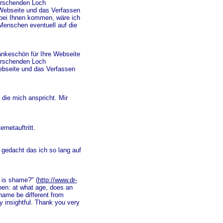
errschenden Loch
 Webseite und das Verfassen
e bei Ihnen kommen, wäre ich
Menschen eventuell auf die
ankeschön für Ihre Webseite
errschenden Loch
Webseite und das Verfassen
 die mich anspricht. Mir
rnetauftritt.
 gedacht das ich so lang auf
t is shame?" (
http://www.dr-
then: at what age, does an
shame be different from
y insightful. Thank you very