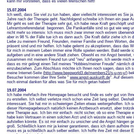
kann mir vorstellen, dass es vielen Menschen hilft!
15.07.2004
Ich weiß, dass Sie viel zu tun haben, aber vielleicht interessiert es Sie j
Jahre nach der Therapie geht. Nachfolgend schreibe ich Ihnen ein paar
Mir geht es seit der Therapie sehr gut, ich habe neue Kraft geschöpft un
Lehramtsreferendariat begonnen. Die Panikanfälle sind so gut wie weg un
nicht mehr so intensiv. Ich muss mich zwar immer noch extrem überwind
aber in 98 % der Fälle tue ich es dann auch. Die Kraft dafür ziehe ich in
Liebe zu meinem Freund, Freunden, meiner Familie und Ihren Worten, di
präsent sind und mir helfen. Ich habe gelernt zu akzeptieren, dass das W
für mich in meinem Leben immer eine Rolle spielen werden. Bald werde i
aufgeben und in eine andere Stadt ziehen. Obwohl es mir Angst bereitet, 
zusammen mit meinem Freund tun und "neu" anfangen. Ich werde mich wei
dass es mir gelingt einen Teil meines "Hobbies/meiner Freude" nämlich die
einzubeziehen. Zum Abschluss möchte ich Ihnen noch sagen, dass ich s
meine Internet-Seite (
http://www.beepworld3.de/members21/s-u-nn-y/
) be
Besucher kommen über Ihre Seite "
www.angst-auskunft.de
". Auf diese
noch einmal danken für alles was Sie für mich getan haben!
19.07.2004
Ich habe mehrfach ihre Homepage besucht und finde es sehr gut von Ihn
zu erstellen. Ich selbst verletze mich schon eine Zeit lang selbst. Deshalb
interessant. Sie hat mir in schwierigen Zeiten etwas weitergeholfen. Ich 
dieser Homepagebesuch natürlich keinen Arztbesuch ersetzt, aber trotzd
eine Therapie aus. Ich bin mir einfach nicht sicher, ob so eine Therapie 
habe kein Vertrauen in einen solchen Arzt und ich wüsste auch nicht wie 
aufstellen könnte. Es ist mir einfach zu unsicher und die Angst hängen g
groß. Schließlich kann mir ja keiner garantieren, dass ich dann aufhöre m
muss es ja schließlich auch selber wollen. Ich hoffe ihre Zeit mit dieser E