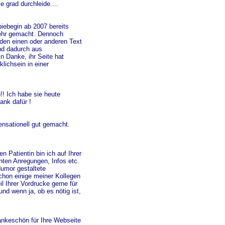
e grad durchleide....
piebegin ab 2007 bereits
mehr gemacht. Dennoch
 den einen oder anderen Text
nd dadurch aus
n Danke, ihr Seite hat
lichsein in einer
!! Ich habe sie heute
ank dafür !
ensationell gut gemacht.
n Patientin bin ich auf Ihrer
nten Anregungen, Infos etc.
Humor gestaltete
 schon einige meiner Kollegen
l Ihrer Vordrucke gerne für
nd wenn ja, ob es nötig ist,
ankeschön für Ihre Webseite