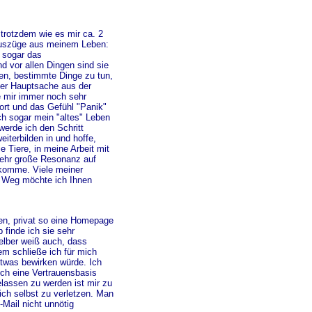
a trotzdem wie es mir ca. 2
 Auszüge aus meinem Leben:
d sogar das
d vor allen Dingen sind sie
en, bestimmte Dinge zu tun,
 der Hauptsache aus der
e mir immer noch sehr
ort und das Gefühl "Panik"
ch sogar mein "altes" Leben
werde ich den Schritt
terbilden in und hoffe,
 Tiere, in meine Arbeit mit
ehr große Resonanz auf
komme. Viele meiner
m Weg möchte ich Ihnen
en, privat so eine Homepage
 finde ich sie sehr
selber weiß auch, dass
em schließe ich für mich
etwas bewirken würde. Ich
ich eine Vertrauensbasis
elassen zu werden ist mir zu
ich selbst zu verletzen. Man
-Mail nicht unnötig