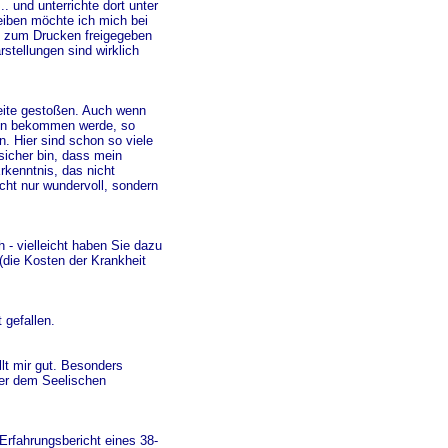
.. und unterrichte dort unter
eiben möchte ich mich bei
se zum Drucken freigegeben
rstellungen sind wirklich
Seite gestoßen. Auch wenn
min bekommen werde, so
n.
Hier sind schon so viele
sicher bin, dass mein
Erkenntnis, das nicht
icht nur wundervoll, sondern
h - vielleicht haben Sie dazu
(die Kosten der Krankheit
 gefallen.
llt mir gut. Besonders
der dem Seelischen
 Erfahrungsbericht eines 38-