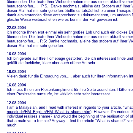
übersenden. Die Texte Ihrer Webseite haben mir aus einem aktuell vorh
herausgeholfen.... P.S.: Danke nochmals, alleine das Stöbern auf Ihrer
dieser Mail hat mir sehr geholfen. Sollte es tatsächlich zu einer Therapi
damit einverstanden diese entsprechend zu dokumentieren, um anderen 
gleiche Weise weiterzuhelfen wie es bei mir der Fall gewesen ist.
22.08.2004
ich möchte Ihnen erst einmal ein sehr großes Lob und auch ein dickes D
übersenden. Die Texte Ihrer Webseite haben mir aus einem aktuell vorh
herausgeholfen..... P.S: Danke nochmals, alleine das stöbern auf Ihrer 
dieser Mail hat mir sehr geholfen.
16.08.2004
Ich bin gerade auf Ihre Homepage gestoßen, die ich interessant finde und
gefällt die fachliche, klare aber auch offene Art sehr.
16.08.2004
Vielen dank für die Eintragung von..... aber auch für Ihren informativen Inte
16.08.2004
Ich muss Ihnen ein Riesenkompliment für ihre Seite ausrichten. Hätte nie
einer Praxisseite rumsurfe, ist wirklich sehr sehr interessant.
12.08.2004
I am a Malaysian, and I read with interest in regards to your article, "wha
mueck.de/HM_English/HM_What_is_shame.htm
). However, I'm curious 
individual realises shame? and would the beginning of the realisation of 
that a male vs. a female? Anyway. I find the article "What is shame?" ver
much.