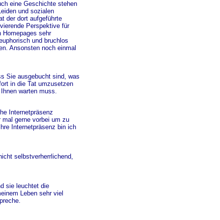
auch eine Geschichte stehen
Leiden und sozialen
 der dort aufgeführte
ivierende Perspektive für
en Homepages sehr
euphorisch und bruchlos
len. Ansonsten noch einmal
ss Sie ausgebucht sind, was
fort in die Tat umzusetzen
i Ihnen warten muss.
che Internetpräsenz
 mal gerne vorbei um zu
hre Internetpräsenz bin ich
nicht selbstverherrlichend,
d sie leuchtet die
meinem Leben sehr viel
spreche.