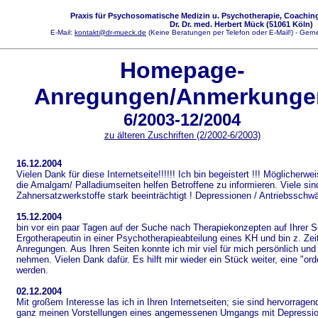
Praxis für Psychosomatische Medizin u. Psychotherapie, Coaching
Dr. Dr. med. Herbert Mück (51061 Köln)
E-Mail:
kontakt@dr-mueck.de
(Keine Beratungen per Telefon oder E-Mail!) - Gerne
Homepage-
Anregungen/Anmerkunge
6/2003-12/2004
zu älteren Zuschriften (2/2002-6/2003)
16.12.2004
Vielen Dank für diese Internetseite!!!!!! Ich bin begeistert !!! Möglicherw
die Amalgam/ Palladiumseiten helfen Betroffene zu informieren. Viele sin
Zahnersatzwerkstoffe stark beeinträchtigt ! Depressionen / Antriebsschw
15.12.2004
bin vor ein paar Tagen auf der Suche nach Therapiekonzepten auf Ihrer Sei
Ergotherapeutin in einer Psychotherapieabteilung eines KH und bin z. Ze
Anregungen. Aus Ihren Seiten konnte ich mir viel für mich persönlich und
nehmen. Vielen Dank dafür. Es hilft mir wieder ein Stück weiter, eine "ord
werden.
02.12.2004
Mit großem Interesse las ich in Ihren Internetseiten; sie sind hervorrag
ganz meinen Vorstellungen eines angemessenen Umgangs mit Depression