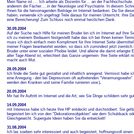
Mein Name ist..... Ich arbeite als Dozentin für.... an der Fachhochschule..
anderem die Fächer.....in der Neurologie und Psychiatrie. In diesem Schr
Ihnen für die hervorragenden Beiträge im Internet bedanken. Da Sie die
haben, verwende ich ungefragt Teile daraus für meinen Unterricht. Ihre Da
eine Bereicherung! Zum Schluss noch einmal herzlichen Dank.
30.09.2004
A
uf der Suche nach Hilfe für meinen Bruder bin ich im Internet auf Ihre 
ich zu meinem Bedauern festgestellt habe das ich bei Ihnen keinen Ter
muss ich doch einfach mein Kompliment für Ihre Internet Seite übermittel
meiner Fragen beantwortet worden, so dass ich zumindest jetzt ziemlich 
Bruder unter einer sozialen Phobie leidet. Und alleine die damit erlangte 
aller Tage Abend ist, erleichtert das Ganze ungemein.
Ihre Seite erklärt n
macht auch Mut.
28.09.2004
Ich finde die Seite gut gestaltet und inhaltlich anregend. Vermisst habe ic
eine Anregung - den bei Depressiven oft auftretenden "Verarmungswahn" 
werden den Kranken und seine Familie ruinieren usw.)
.
20.09.2004
Mir hat Ihr Auftritt im Internet und die Art, wie Sie Dinge schildern sehr gut
14.09.2004
mit Interesse habe ich heute Ihre HP entdeckt und durchstöbert. Sie gefä
begeistert bin ich von den "Dekorationsobjekten" wie dem Schuldsack o
Gleichgewicht. Supergute Ideen haben Sie da entwickelt!
31.08.2004
I
ch las soeben sehr interessiert und auch begeistert, hoffnungsvoll einen