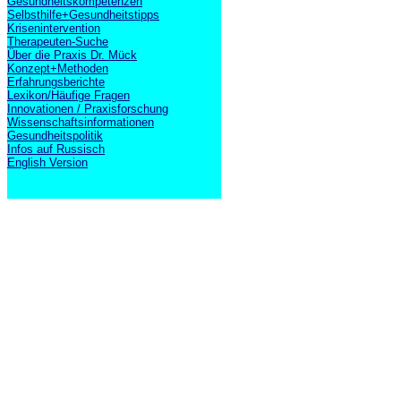
Gesundheitskompetenzen
Selbsthilfe+Gesundheitstipps
Krisenintervention
Therapeuten-Suche
Über die Praxis Dr. Mück
Konzept+Methoden
Erfahrungsberichte
Lexikon/Häufige Fragen
Innovationen / Praxisforschung
Wissenschaftsinformationen
Gesundheitspolitik
Infos auf Russisch
English Version