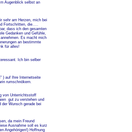
im Augenblick selbst an
r sehr am Herzen, mich bei
Fortschritten, die.....
bar, dass ich den gesamten
iele Gedanken und Gefühle,
hm annehmen. Es macht mich
rinnerungen an bestimmte
k für alles!
eressant. I
ch bin selber
 ) auf Ihre Internetseite
arin rumschnökern.
g von Unterrichtsstoff
Laien gut zu verstehen und
d der Wunsch gerade bei
sen, da mein Freund
diese Ausnahme soll es kurz
ren Angehörigen!) Hoffnung