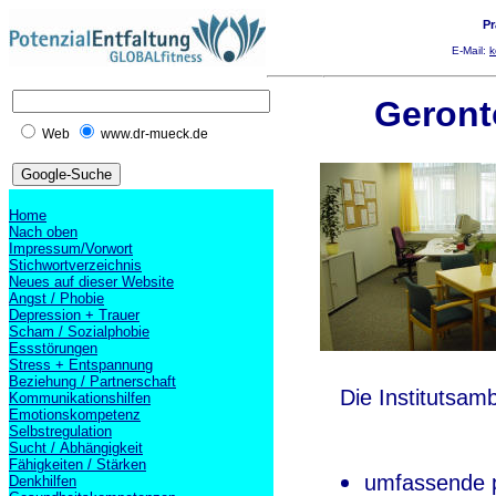
Pr
E-Mail:
k
Geront
Web
www.dr-mueck.de
Home
Nach oben
Impressum/Vorwort
Stichwortverzeichnis
Neues auf dieser Website
Angst / Phobie
Depression + Trauer
Scham / Sozialphobie
Essstörungen
Stress + Entspannung
Beziehung / Partnerschaft
Die Institutsam
Kommunikationshilfen
Emotionskompetenz
Selbstregulation
Sucht / Abhängigkeit
Fähigkeiten / Stärken
umfassende p
Denkhilfen