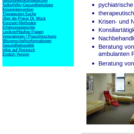
Gesundheitskompetenzen
pychiatrisch
Selbsthilfe+Gesundheitstipps
Krisenintervention
therapeutisc
Therapeuten-Suche
Über die Praxis Dr. Mück
Krisen- und No
Konzept+Methoden
Erfahrungsberichte
Konsiliartäti
Lexikon/Häufige Fragen
Innovationen / Praxisforschung
Nachbehandlu
Wissenschaftsinformationen
Gesundheitspolitik
Beratung von
Infos auf Russisch
ambulanten P
English Version
Beratung vo