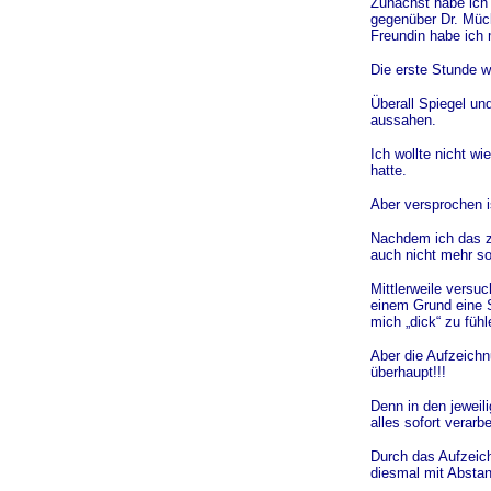
Zunächst habe ich 
gegenüber Dr. Mück
Freundin habe ich 
Die erste Stunde w
Überall Spiegel und
aussahen.
Ich wollte nicht w
hatte.
Aber versprochen i
Nachdem ich das zw
auch nicht mehr s
Mittlerweile versu
einem Grund eine S
mich „dick“ zu fühl
Aber die Aufzeichn
überhaupt!!!
Denn in den jewei
alles sofort verarb
Durch das Aufzeich
diesmal mit Absta