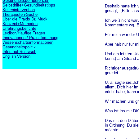
Gesundheitskompetenzen
Selbsthilfe+Gesundheitstipps
Deshalb hatte ich v
Krisenintervention
gesagt,: „Bitte la
Therapeuten-Suche
Über die Praxis Dr. Mück
Ich weiß nicht war
Konzept+Methoden
Kommentare wg. Es
Erfahrungsberichte
Lexikon/Häufige Fragen
Für mich war der U
Innovationen / Praxisforschung
Wissenschaftsinformationen
Aber halt nur für 
Gesundheitspolitik
Infos auf Russisch
Und am letzten Url
English Version
kennt) am Strand a
Richtiger ausgedrü
geredet.
U. a. sagte sie:„Ic
allem, Dich hier i
erlebt habe, kann i
Wir machen uns gr
Was ist los mit Dir
Das mit den Diäten
in Ordnung. Du sie
möchte.