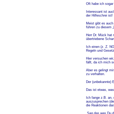
Oft habe ich sogar
Interessant ist a
der Hilfeschrei ist!
Meist gibt es auc
führen zu diesem „H
Herr Dr. Mück hat 
übertriebene Scham
Ich einen (z. Z. N
Regeln und Gesetzt
Hier versuchen wir
fällt, da ich mich 
Aber es gelingt mi
zu verhalten.
Der (unbekannte) Er
Das ist etwas, was
Ich fange z.B. an
auszusprechen (der
die Reaktionen dar
„Sag das was Du de