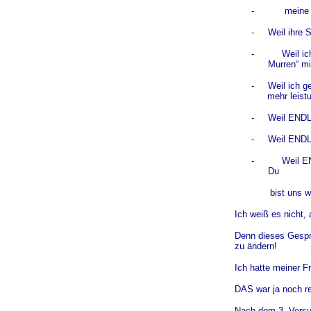
-
meine
- Weil ihre S
-
Weil ic
Murren“ m
- Weil ich gem
mehr leist
- Weil ENDLI
- Weil ENDLIC
-
Weil EN
Du
bist uns w
Ich weiß es nicht,
Denn dieses Gespr
zu ändern!
Ich hatte meiner F
DAS war ja noch re
Nach dem 3. Versu