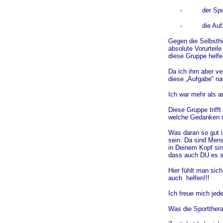
-
der Spo
-
die Au
Gegen die Selbsthil
absolute Vorurteile
diese Gruppe helfen
Da ich ihm aber ve
diese „Aufgabe“ na
Ich war mehr als a
Diese Gruppe trifft
welche Gedanken m
Was daran so gut is
sein. Da sind Men
in Deinem Kopf sin
dass auch DU es sc
Hier fühlt man sic
auch helfen!!!
Ich freue mich jed
Was die Sportthera