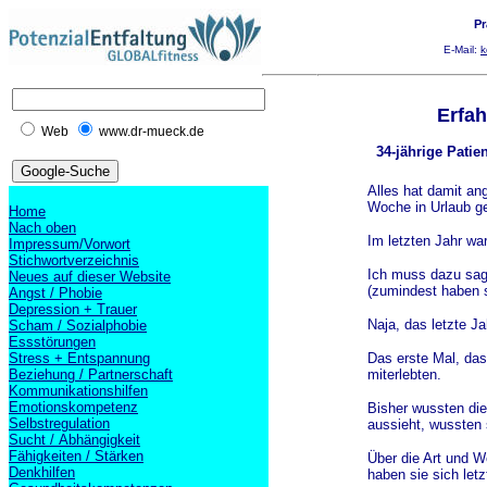
Pr
E-Mail:
k
Erfa
Web
www.dr-mueck.de
34-jährige Pati
Alles hat damit an
Woche in Urlaub ge
Home
Nach oben
Im letzten Jahr war
Impressum/Vorwort
Stichwortverzeichnis
Ich muss dazu sage
Neues auf dieser Website
(zumindest haben s
Angst / Phobie
Depression + Trauer
Naja, das letzte Ja
Scham / Sozialphobie
Essstörungen
Stress + Entspannung
Das erste Mal, da
Beziehung / Partnerschaft
miterlebten.
Kommunikationshilfen
Emotionskompetenz
Bisher wussten die 
Selbstregulation
aussieht, wussten s
Sucht / Abhängigkeit
Fähigkeiten / Stärken
Über die Art und W
Denkhilfen
haben sie sich letz