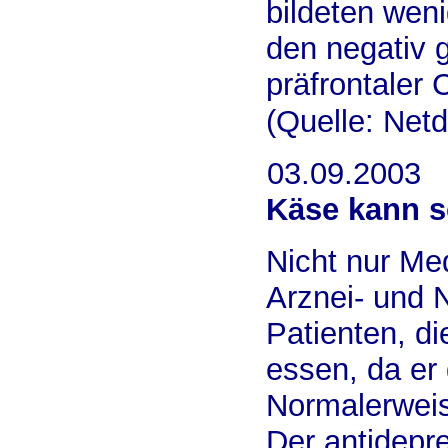
bildeten wen
den negativ g
präfrontaler 
(Quelle: Netd
03.09.2003
Käse kann 
Nicht nur Me
Arznei- und 
Patienten, d
essen, da er
Normalerwei
Der antidepre