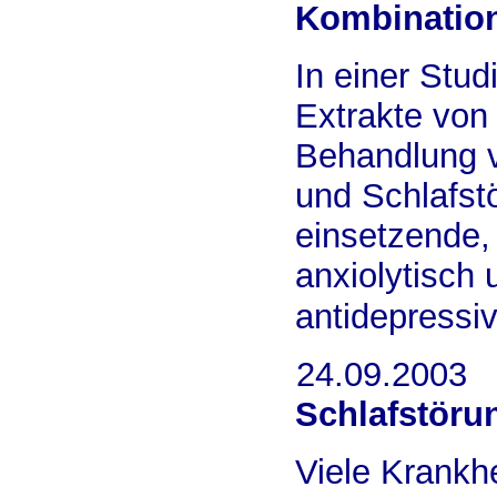
Kombination
In einer Stu
Extrakte von 
Behandlung v
und Schlafstö
einsetzende,
anxiolytisch
antidepressi
24.09.2003
Schlafstöru
Viele Krankh