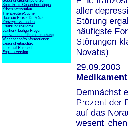
Eine französ
Gesundheitskompetenzen
Selbsthilfe+Gesundheitstipps
aller depres
Krisenintervention
Therapeuten-Suche
Über die Praxis Dr. Mück
Störung ergab
Konzept+Methoden
Erfahrungsberichte
häufigste Fo
Lexikon/Häufige Fragen
Innovationen / Praxisforschung
Störungen kla
Wissenschaftsinformationen
Gesundheitspolitik
Infos auf Russisch
Novatis)
English Version
29.09.2003
Medikament
Demnächst ei
Prozent der P
auf das Nora
wesentlichen