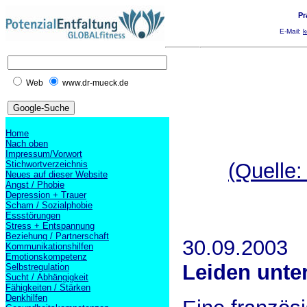
Pr
E-Mail:
k
Web
www.dr-mueck.de
Home
Nach oben
Impressum/Vorwort
Stichwortverzeichnis
(Quelle
Neues auf dieser Website
Angst / Phobie
Depression + Trauer
Scham / Sozialphobie
Essstörungen
Stress + Entspannung
Beziehung / Partnerschaft
30.09.2003
Kommunikationshilfen
Emotionskompetenz
Leiden unte
Selbstregulation
Sucht / Abhängigkeit
Fähigkeiten / Stärken
Denkhilfen