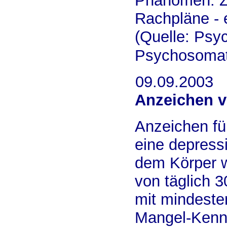
Phänomen. Zw
Rachpläne - 
(Quelle: Psy
Psychosomat
09.09.2003
Anzeichen 
Anzeichen fü
eine depress
dem Körper w
von täglich 
mit mindeste
Mangel-Kennz