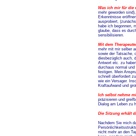
Was ich mir für die
mehr geworden sind),
Erkenntnisse eröffnen
ausprobiert, (zunäch
habe ich begonnen, mi
glaube, dass es durc
sensibilisieren.
Mit dem Therapeute
mehr mit mir selber 
sowie der Tatsache, d
diesbezüglich auch, d
Antwort etc. zu haben
durchaus normal und e
festigen. Mein Anspru
schnell überfordert z
wie ein Versager. Ins
Kraftaufwand und gro
Ich selbst nehme mi
präzisieren und grei
Dialog am Leben zu h
Die Sitzung erhält 
Nachdem Sie mich dar
Persönlichkeitsstruk
nicht mehr an den Tag