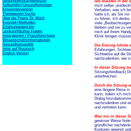
Gesundheitskompetenzen
Am meisten in der 
Selbsthilfe+Gesundheitstipps
mich selber „entdeck
Krisenintervention
Verhalten, was ich bi
Therapeuten-Suche
hatte ich, als Sie mi
Über die Praxis Dr. Mück
zu führen. Ich denke,
Konzept+Methoden
viele „Beobachtungen“
Erfahrungsberichte
bleiben und sie zu ve
Lexikon/Häufige Fragen
mich auf ihrem Handy 
Innovationen / Praxisforschung
Klinik bringen müssen
Wissenschaftsinformationen
Gesundheitspolitik
Die Sitzung lohnte 
Infos auf Russisch
Erfahrungen, Sichtwe
English Version
Sichtweise auf die Di
nachzudenken, wie ich
In dieser Sitzung tr
Sitzungsfeedback) Din
unterbrechen.
Durch die Sitzung w
eine längere Reise i
kann, indem ich mich 
Dialog hinzubekommen.
nachzudenken und ein
und vertreten kann.
Was mir in dieser Si
gewisser Weise finde
gründlicher nachdenke
Konturen gewinnt und