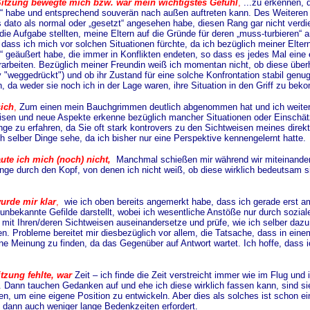
Sitzung bewegte mich bzw. war mein wichtigstes Gefühl
,
...zu erkennen, 
t“ habe und entsprechend souverän nach außen auftreten kann. Des Weitere
s dato als normal oder „gesetzt“ angesehen habe, diesen Rang gar nicht verd
r die Aufgabe stellten, meine Eltern auf die Gründe für deren „muss-turbieren
 dass ich mich vor solchen Situationen fürchte, da ich bezüglich meiner Eltern
 geäußert habe, die immer in Konflikten endeten, so dass es jedes Mal eine e
rarbeiten. Bezüglich meiner Freundin weiß ich momentan nicht, ob diese überha
"weggedrückt") und ob ihr Zustand für eine solche Konfrontation stabil genug 
, da weder sie noch ich in der Lage waren, ihre Situation in den Griff zu be
sich
,
Zum einen mein Bauchgrimmen deutlich abgenommen hat und ich weiterh
isen und neue Aspekte erkenne bezüglich mancher Situationen oder Einschät
nge zu erfahren, da Sie oft stark kontrovers zu den Sichtweisen meines direkt
 selber Dinge sehe, da ich bisher nur eine Perspektive kennengelernt hatte.
aute ich mich (noch) nicht,
Manchmal schießen mir während wir miteinander 
ge durch den Kopf, von denen ich nicht weiß, ob diese wirklich bedeutsam sin
urde mir klar
,
wie ich oben bereits angemerkt habe, dass ich gerade erst a
n unbekannte Gefilde darstellt, wobei ich wesentliche Anstöße nur durch soz
mit Ihren/deren Sichtweisen auseinandersetze und prüfe, wie ich selber dazu st
 Probleme bereitet mir diesbezüglich vor allem, die Tatsache, dass in einem 
e Meinung zu finden, da das Gegenüber auf Antwort wartet. Ich hoffe, dass i
tzung fehlte, war
Zeit – ich finde die Zeit verstreicht immer wie im Flug u
. Dann tauchen Gedanken auf und ehe ich diese wirklich fassen kann, sind si
n, um eine eigene Position zu entwickeln. Aber dies als solches ist schon ein 
 dann auch weniger lange Bedenkzeiten erfordert.