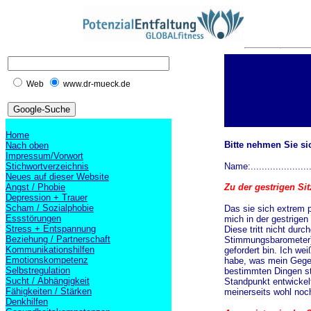
Web
www.dr-mueck.de
Home
Bitte nehmen Sie si
Nach oben
Impressum/Vorwort
Stichwortverzeichnis
Name:.....................
Neues auf dieser Website
Angst / Phobie
Zu der gestrigen Sit
Depression + Trauer
Scham / Sozialphobie
Das sie sich extrem p
Essstörungen
mich in der gestrigen
Stress + Entspannung
Diese tritt nicht dur
Beziehung / Partnerschaft
Stimmungsbarometer) o
Kommunikationshilfen
gefordert bin. Ich we
Emotionskompetenz
habe, was mein Gegenü
Selbstregulation
bestimmten Dingen st
Sucht / Abhängigkeit
Standpunkt entwickel
Fähigkeiten / Stärken
meinerseits wohl noc
Denkhilfen