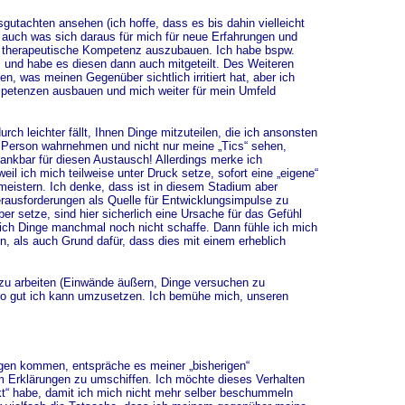
gutachten ansehen (ich hoffe, dass es bis dahin vielleicht
 auch was sich daraus für mich für neue Erfahrungen und
ene therapeutische Kompetenz auszubauen. Ich habe bspw.
, und habe es diesen dann auch mitgeteilt. Des Weiteren
, was meinen Gegenüber sichtlich irritiert hat, aber ich
ompetenzen ausbauen und mich weiter für mein Umfeld
h leichter fällt, Ihnen Dinge mitzuteilen, die ich ansonsten
“ Person wahrnehmen und nicht nur meine „Tics“ sehen,
dankbar für diesen Austausch! Allerdings merke ich
il ich mich teilweise unter Druck setze, sofort eine „eigene“
meistern. Ich denke, dass ist in diesem Stadium aber
erausforderungen als Quelle für Entwicklungsimpulse zu
er setze, sind hier sicherlich eine Ursache für das Gefühl
 ich Dinge manchmal noch nicht schaffe. Dann fühle ich mich
n, als auch Grund dafür, dass dies mit einem erheblich
 zu arbeiten (Einwände äußern, Dinge versuchen zu
 so gut ich kann umzusetzen. Ich bemühe mich, unseren
gen kommen, entspräche es meiner „bisherigen“
m Erklärungen zu umschiffen. Ich möchte dieses Verhalten
ickt“ habe, damit ich mich nicht mehr selber beschummeln