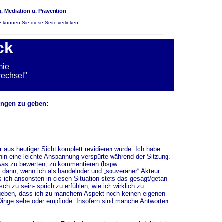
, Mediation u. Prävention
 können Sie diese Seite verlinken!
ck
mie
wechsel"
ungen zu geben:
 aus heutiger Sicht komplett revidieren würde. Ich habe
rhin eine leichte Anspannung verspürte während der Sitzung.
etwas zu bewerten, zu kommentieren (bspw.
h dann, wenn ich als handelnder und „souveräner“ Akteur
ss ich ansonsten in diesen Situation stets das gesagt/getan
h zu sein- sprich zu erfühlen, wie ich wirklich zu
ugeben, dass ich zu manchem Aspekt noch keinen eigenen
 Dinge sehe oder empfinde. Insofern sind manche Antworten