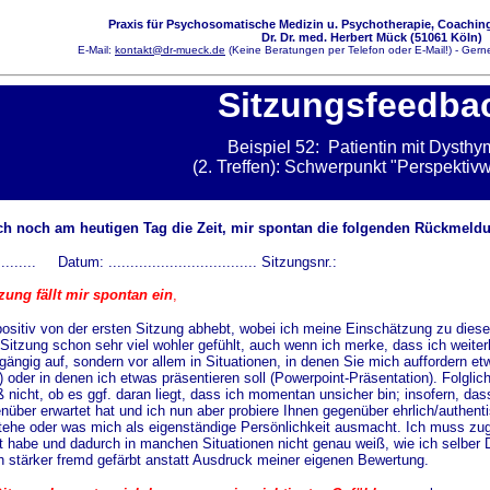
Praxis für Psychosomatische Medizin u. Psychotherapie, Coaching
Dr. Dr. med. Herbert Mück (51061 Köln)
E-Mail:
kontakt@dr-mueck.de
(Keine Beratungen per Telefon oder E-Mail!) - Gerne
Sitzungsfeedba
Beispiel 52: Patientin mit Dysthy
(2. Treffen): Schwerpunkt "Perspektiv
ch noch am heutigen Tag die Zeit, mir spontan die folgenden Rückmeld
......... Datum: .................................. Sitzungsnr.:
zung fällt mir spontan ein
,
ositiv von der ersten Sitzung abhebt, wobei ich meine Einschätzung zu dieser
 Sitzung schon sehr viel wohler gefühlt, auch wenn ich merke, dass ich weite
chgängig auf, sondern vor allem in Situationen, in denen Sie mich auffordern 
der in denen ich etwas präsentieren soll (Powerpoint-Präsentation). Folglic
iß nicht, ob es ggf. daran liegt, dass ich momentan unsicher bin; insofern, da
ber erwartet hat und ich nun aber probiere Ihnen gegenüber ehrlich/authentisc
ehe oder was mich als eigenständige Persönlichkeit ausmacht. Ich muss z
t habe und dadurch in manchen Situationen nicht genau weiß, wie ich selber
h stärker fremd gefärbt anstatt Ausdruck meiner eigenen Bewertung.