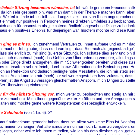
 nächste Sitzung besonders wünsche, ist
Ich würde gerne ein Freundschafts
 da ich sehr gespannt bin, was man damit in der Therapie machen kann, aber
. Weiterhin finde ich es toll – als Langzeitziel – die von Ihnen angesproch
st einmal) nur positives in Personen meines direkten Umfeldes zu beobachten
ch auch für ansonsten als „selbstverständlich“ angesehene Dinge zu bedanken
haus ein positives Erlebnis für denjenigen war. Insofern möchte ich diese K
n ging es mir so
,
ich zunehmend Vertrauen zu Ihnen aufbaue und es mir dadurc
ausmache. Ich glaube, dass es daran liegt, dass Sie mich als „eigenständige
ass sie ehrlich zu mir sind (s. erste Sitzung). Ich schätze dies sehr und bin 
ass ich manchmal (noch) das Gefühl von Überforderung verspüre, allerdings we
 oder Dinge direkt anzugehen, die mir Schwierigkeiten bereiten und diese zu 
s ist insofern sehr hilfreich, durch bspw. Affirmationen die Bedeutung von H
ch an Perfektion und dadurch bedingte hohe Messlatten, die ich mir stets selb
u sein. Auch kann ich mir (noch) nur schwer eingestehen bzw. zulassen, dass
ofern ist die Angst zu versagen gleichermaßen Ansporn, mich Dingen zu stelle
ßer Überwindung einhergeht.
r für die nächste Sitzung vor
,
mich weiter zu beobachten und stetig an mir
fbar zu machen). Mich Ihnen gegenüber weiter zu öffnen und Ihre Anregungen
alten und möchte gerne weitere Kompetenzen diesbezüglich entwickeln.
die Schulnote
(von 1 bis 6): 2
*
auf aufmerksam gemacht haben, dass bei allem was keine Eins ist Nachfra
tur/meinen bisherigen Verhaltensmustern nun nur noch Einsen zu vergeben, u
 legen, daher wollte ich Ihnen mitteilen, wie ich bis dato diesbezüglich „get