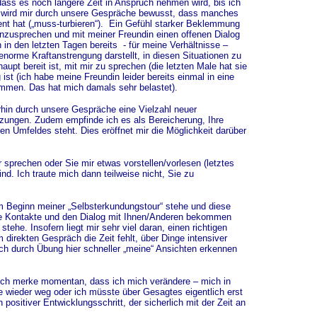
dass es noch längere Zeit in Anspruch nehmen wird, bis ich
n wird mir durch unsere Gespräche bewusst, dass manches
ient hat („muss-turbieren“). Ein Gefühl starker Beklemmung
“ anzusprechen und mit meiner Freundin einen offenen Dialog
 in den letzten Tagen bereits - für meine Verhältnisse –
norme Kraftanstrengung darstellt, in diesen Situationen zu
upt bereit ist, mit mir zu sprechen (die letzten Male hat sie
ist (ich habe meine Freundin leider bereits einmal in eine
kommen. Das hat mich damals sehr belastet).
in durch unsere Gespräche eine Vielzahl neuer
zungen. Zudem empfinde ich es als Bereicherung, Ihre
en Umfeldes steht. Dies eröffnet mir die Möglichkeit darüber
sprechen oder Sie mir etwas vorstellen/vorlesen (letztes
d. Ich traute mich dann teilweise nicht, Sie zu
m Beginn meiner „Selbsterkundungstour“ stehe und diese
iale Kontakte und den Dialog mit Ihnen/Anderen bekommen
ehe. Insofern liegt mir sehr viel daran, einen richtigen
direkten Gespräch die Zeit fehlt, über Dinge intensiver
ch durch Übung hier schneller „meine“ Ansichten erkennen
nd ich merke momentan, dass ich mich verändere – mich in
e wieder weg oder ich müsste über Gesagtes eigentlich erst
positiver Entwicklungsschritt, der sicherlich mit der Zeit an