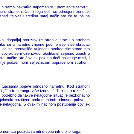
ih samo nakratko napomenite i promjenite temu tj.
e s strahom. Osim toga doći će odredjeni trenutak
nadi te vašu sredinu nataj način sto će te još na
ni dogadjaj prouzrokuje strah a time i s strahom
liko se u naredno vrijeme počme sve više obraćati
a da se preuveliča vrijdnost svakog simptoma sto
 čovjek se moze izvući ukoliko si svjesno upusti u
taj načim sto čovijek pokusa doći na druge misli, i
e vožnje podzemnom zeljeznicom popraćenom strahom,
im situacijama pojave odnosno nametnu. Kod strahom
i”, “Ja to nemogu više izdrzati”. Tko tako razmišlja,
 potrebno da takve nelagodne situacije bezkonačno
jelovala pozitivno prokomentirati odnosno prihvatiti.
iše nelagodna. S ovakim načinom postupanja čovijek
e nemate pouzdanja niti u sebe niti u bilo koga.