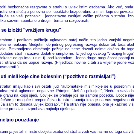
oditi bezkonačne razgovore o strahu s uvjek istim osobama. Ako već, onda 
protivnom slučaju ponovno se upuštate bezpotrebno u misli koje su povezan
a će se vaši poznanici jednostavno zasitjeti vašim pričama o strahu. Izne
ku sasvim spontano o drugim temama razgovarati.
se izložiti “vražijem krugu”
trahom i panikom počimlju uglavnom nataj način sto jedan vanjski negativ
elesne reakcije. Medjutim do jednog pogrešnog razvoja dolazi tek tada uko
ijelo. Prekomijerno obraćanje pažnje na sebe dovodi naime obično do tog
dodatnu strah i izaziva dodatne simptome. Iz jednog ovakog “vrazijeg kruga”
 dokaze da ga ima u ruci tj. pod kontrolom. Jedna druga mogućnost postoji na
ti strahu da se uopće razvije. (Prijedlozi: novine čitati za vrijeme jedn
osmatrati.)
ti misli koje cine bolesnim (“pozitivno razmisljati”)
 straha” imaju kao i svi ostali ljudi “automatske misli” koje se u posebn
takve misli uglavnom negativne. Primjeri: “Još ću poludjeti”, “Neću to savladat
e granu na kojoj sjedi.
Čovijek se predaje još na samom početku. Uopće nije
ajčešće je moguće i preporučljivo tu istu situaciju koja je na vas negativno di
“ Ja sam to dosada uvijek izdržao”, “ Pa strah nije opasna, ona je kažimo v
 time pronalazi i izprobava najbolja riješenja.
emeljno pouzdanje
sumnja jesteli ili niste oboljela osoba od straha vodi vas naime do toga da viš