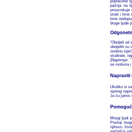
popraćene tj
pažnja na t
prouzrokuje 
strah i time
time nedopus
druge ljude p
Odgonetnu
“Oboljeli od
oboljelih su 
osobno siječ
studirate, na
(Naprimjer: 
se motivira i
Napraviti
Ukoliko si s
sporog napre
Ja ću jutros
Pomogućno
Mnogi ljudi
Postoji mogu
njihovu živo
najčešće još