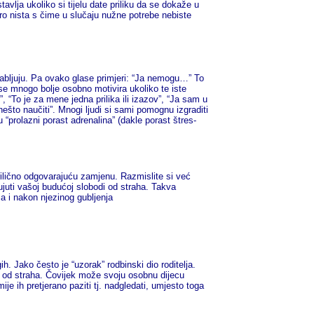
lja ukoliko si tijelu date priliku da se dokaže u
ro nista s čime u slučaju nužne potrebe nebiste
rabljuju. Pa ovako glase primjeri: “Ja nemogu…” To
se mnogo bolje osobno motivira ukoliko te iste
”, “To je za mene jedna prilika ili izazov”, “Ja sam u
nešto naučiti”. Mnogi ljudi si sami pomognu izgraditi
 “prolazni porast adrenalina” (dakle porast štres-
prilično odgovarajuću zamjenu. Razmislite si već
juti vašoj budućoj slobodi od straha. Takva
a i nakon njezinog gubljenja
h. Jako često je “uzorak” rodbinski dio roditelja.
ja od straha. Čovijek može svoju osobnu dijecu
ije ih pretjerano paziti tj. nadgledati, umjesto toga