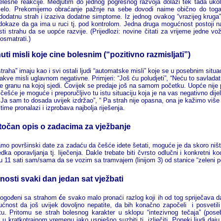
elesne reakcije. Medjutim do jednog pogrešnog razvoja dolazi tek tada uko
ijelo. Prekomijerno obraćanje pažnje na sebe dovodi naime obično do tog
dodatnu strah i izaziva dodatne simptome. Iz jednog ovakog “vrazijeg kruga”
 dokaze da ga ima u ruci tj. pod kontrolom. Jedna druga mogućnost postoji na
ti strahu da se uopće razvije. (Prijedlozi: novine čitati za vrijeme jedn
osmatrati.)
ti misli koje cine bolesnim (“pozitivno razmisljati”)
 straha” imaju kao i svi ostali ljudi “automatske misli” koje se u posebnim s
takve misli uglavnom negativne. Primjeri: “Još ću poludjeti”, “Neću to savladat
e granu na kojoj sjedi.
Čovijek se predaje još na samom početku. Uopće nije 
jčešće je moguće i preporučljivo tu istu situaciju koja je na vas negativno dije
“ Ja sam to dosada uvijek izdržao”, “ Pa strah nije opasna, ona je kažimo vi
 time pronalazi i izprobava najbolja riješenja.
 točan opis o zadacima za vježbanje
amo površinski date za zadaću da češće idete šetati, moguće je da skoro niš
dka oporavljanja tj. liječenja. Dakle trebate biti čvrsto odlučni i konkretni k
 u 11 sati sam/sama da se vozim sa tramvajem (linijom 3) od stanice “zeleni po
sti svaki dan jedan sat vježbati
 pogođeni sa strahom
ć
e svako malo pronaći razlog koji ih od tog spriječava 
ćnost da još uvijek dovoljno nepatite, da bih konačno započeli i posvetili
tu. Pritomu se strah bolesnog karakter u sklopu “intezivnog tečaja” (poseb
 u kratkotrajnom vremenu jako uspješno suzbiti tj. izlječiti. Poneki ljudi daju