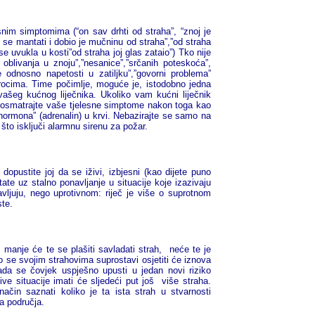
im simptomima (“on sav drhti od straha”, “znoj je
 se mantati i dobio je mučninu od straha”,”od straha
 se uvukla u kosti”od straha joj glas zataio”) Tko nije
blivanja u znoju”,”nesanice”,”srčanih poteskoća”,
e odnosno napetosti u zatiljku”,”govorni problema”
zrocima.
Time počimlje, moguće je, istodobno jedna
e vašeg kućnog liječnika.
Ukoliko vam ku
ć
ni lije
č
nik
Posmatrajte vaše tjelesne simptome nakon toga kao
ormona” (adrenalin) u krvi. Nebazirajte se samo na
to isključi alarmnu sirenu za požar.
dopustite joj da se iživi, izbjesni (kao dijete puno
tate uz stalno ponavljanje u situacije koje izazivaju
avljuju, nego uprotivnom: riječ je više o suprotnom
ste.
 manje će te se plašiti savladati strah, neće te je
o se svojim strahovima suprostavi osjetiti će iznova
kada se čovjek uspješno upusti u jedan novi riziko
ive situacije imati će sljedeći put još
više straha.
čin saznati koliko je ta ista strah u stvarnosti
a područja.