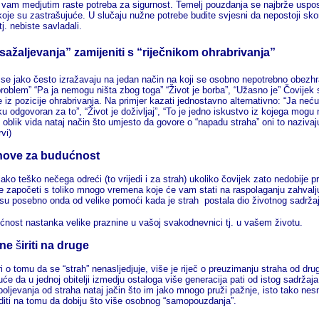
 vam medjutim raste potreba za sigurnost. Temelj pouzdanja se najbrže uspostav
koje su zastrašujuće. U slučaju nužne potrebe budite svjesni da nepostoji sko
 tj. nebiste savladali.
 sažaljevanja” zamijeniti s “riječnikom ohrabrivanja”
di se jako često izražavaju na jedan način na koji se osobno nepotrebno obezh
roblem” “Pa ja nemogu ništa zbog toga” “Život je borba”, “Užasno je” Čovijek 
e iz pozicije ohrabrivanja. Na primjer kazati jednostavno alternativno: “Ja neću
 odgovoran za to”, “Život je doživljaj”, “To je jedno iskustvo iz kojega mogu 
 oblik vida nataj način što umjesto da govore o “napadu straha” oni to nazivaju
vi)
anove za budućnost
jako teško nečega odreći (to vrijedi i za strah) ukoliko čovijek zato nedobije 
e započeti s toliko mnogo vremena koje će vam stati na raspolaganju zahvalju
 su posebno onda od velike pomoći kada je strah postala dio životnog sadržaj
ćnost nastanka velike praznine u vašoj svakodnevnici tj. u vašem životu.
 ne
š
iriti na druge
o tomu da se “strah” nenasljedjuje, više je riječ o preuzimanju straha od drugi
će da u jednoj obitelji izmedju ostaloga više generacija pati od istog sadrža
oboljevanja od straha nataj jačin što im jako mnogo pruži pažnje, isto tako nesm
diti na tomu da dobiju što više osobnog “samopouzdanja”.