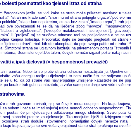
bolesti posmatrati kao tjelesni izraz od straha
 žargonskom jeziku se vidi kako se strah može prikazati masivno u tjelesn
traha”, “strah mu krade san”, “srce mu od straha pobjeglo u gaće”,”poč elo mu
a poklekla”,”bila je kao nepokretna, ostala bez zraka”,”imao je prpu”,”strah joj
ati ove povezanosti te se da na liječenje zbog “nervoze”, “neopravdanog o
”,”slabost u zglobovima”, (“sveopće malaksavost i iscrpljenost”), glavobolj
aka” ili “proljevi”
taj se suo
č
ava odnosno radi na posljedicama a ne na u
eljna karijera bolestiju. Preporuka: dajte se temeljito pregledati od stran
e “tjelesno zdravi” trbali bih ste akceptirati da prije svega patite od straha
. 
ha. Simptomi straha se uglavnom baziraju na privremenom porastu “štresnih h
simptoma, Besmisleno je!.Uostalom, čovjek nemože izgasit požar nataj nacin š
vatiti a ipak djelovati (= bespomo
ć
nost prevazi
ć
i)
trah i paniku. Neborite se protiv straha odnosno nesuzbijate ju. Uprotivnom, 
oristite vašu energiju radije u djelovnje i to nataj način što se svijesno upuš
ite se u to, da od strane vas najvjerojatnije umišljene katastrofe se ne poj
ak po korak strah gubi na intezitetu, a vaše samopouzdanje sve više i više ra
e strahovima
e strah govorom izbrisati, njoj se čovjek mora oduprijeti. Na kraju krajeva,
iti sa sobom i neće te imati osjećaj trajne nemoći odnosno nesposobnosti. Tk
ju i postati će pri djelovanju i odlučivanju mnogo slobodniji. Svaki puta 
ri svoj slobodni prostor za djelovanje. Tko medjutim bježi ili izbjegava straš
e okončava strah doduše istovremeno, nomedjutim čovjek nemože nataj na
 kraju krajeva javlja se sve veća vjerojatnost da se strah proširuje na sve šir