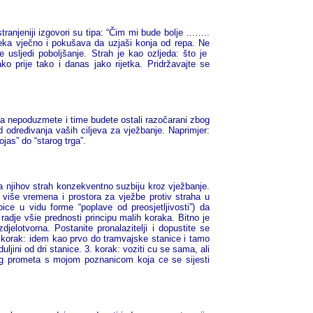
stranjeniji izgovori su tipa: “Čim mi bude bolje ……..
ka vječno i pokušava da uzjaši konja od repa. Ne
usljedi poboljšanje. Strah je kao ozljeda: što je
ko prije tako i danas jako rijetka. Pridržavajte se
ta nepoduzmete i time budete ostali razočarani zbog
od određivanja vaših ciljeva za vježbanje. Naprimjer:
jas” do “starog trga”.
a njihov strah konzekventno suzbiju kroz vježbanje.
 više vremena i prostora za vježbe protiv straha u
ice u vidu forme “poplave od preosjetljivosti”) da
 radje všie prednosti principu malih koraka. Bitno je
zdjelotvorna.
Postanite pronalazitelji i dopustite se
. korak: idem kao prvo do tramvajske stanice i tamo
ini od dri stanice. 3. korak: voziti cu se sama, ali
nog prometa s mojom poznanicom koja ce se sijesti