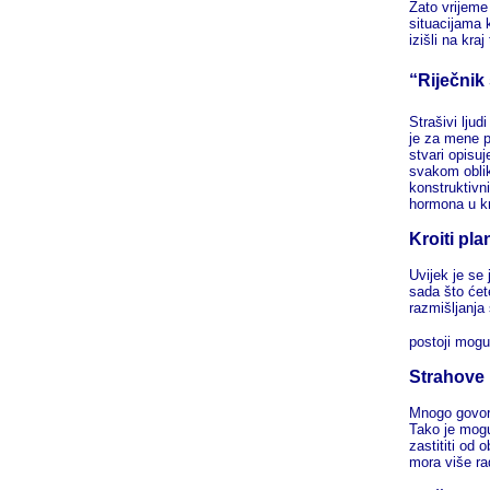
Zato vrijeme
situacijama 
izišli na kraj
“Riječnik
Strašivi lju
je za mene p
stvari opisuj
svakom obliku
konstruktivni
hormona u kr
Kroiti pl
Uvijek je se 
sada što ćet
razmišljanja
postoji mogu
Strahove
Mnogo govori 
Tako je mogu
zastititi od 
mora više ra