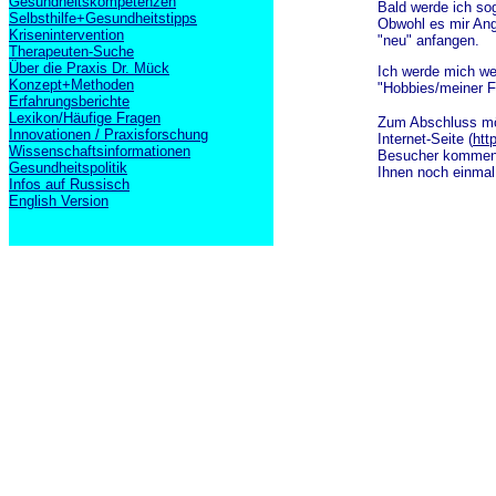
Gesundheitskompetenzen
Bald werde ich so
Selbsthilfe+Gesundheitstipps
Obwohl es mir Ang
Krisenintervention
"neu" anfangen.
Therapeuten-Suche
Über die Praxis Dr. Mück
Ich werde mich wei
Konzept+Methoden
"Hobbies/meiner Fr
Erfahrungsberichte
Lexikon/Häufige Fragen
Zum Abschluss mö
Innovationen / Praxisforschung
Internet-Seite (
htt
Wissenschaftsinformationen
Besucher kommen 
Gesundheitspolitik
Ihnen noch einmal
Infos auf Russisch
English Version