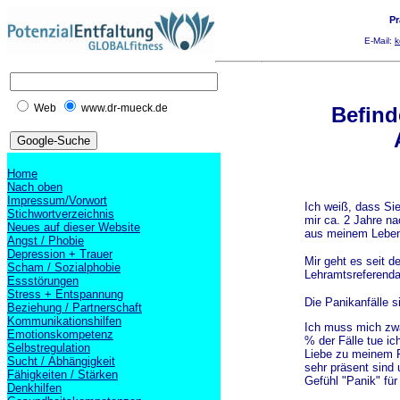
Pr
E-Mail:
k
Web
www.dr-mueck.de
Befin
Home
Nach oben
Impressum/Vorwort
Ich weiß, dass Sie 
Stichwortverzeichnis
mir ca. 2 Jahre n
Neues auf dieser Website
aus meinem Lebe
Angst / Phobie
Depression + Trauer
Mir geht es seit d
Scham / Sozialphobie
Lehramtsreferenda
Essstörungen
Stress + Entspannung
Die Panikanfälle s
Beziehung / Partnerschaft
Kommunikationshilfen
Ich muss mich zwa
Emotionskompetenz
% der Fälle tue ic
Selbstregulation
Liebe zu meinem F
Sucht / Abhängigkeit
sehr präsent sind 
Fähigkeiten / Stärken
Gefühl "Panik" fü
Denkhilfen