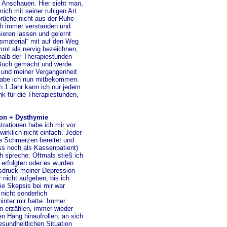
 Anschauen. Hier sieht man,
ich mit seiner ruhigen Art
brüche nicht aus der Ruhe
ch immer verstanden und
eren lassen und gelernt
tsmaterial“ mit auf den Weg
mt als nervig bezeichnen,
halb der Therapiestunden
 Buch gemacht und werde
ir und meiner Vergangenheit
 habe ich nun mitbekommen.
 1 Jahr kann ich nur jedem
ank für die Therapiestunden,
ion + Dysthymie
rationen habe ich mir vor
rklich nicht einfach. Jeder
he Schmerzen bereitet und
ss noch als Kassenpatient)
h spreche. Oftmals stieß ich
 erfolgten oder es wurden
sdruck meiner Depression
 nicht aufgeben, bis ich
Die Skepsis bei mir war
 nicht sonderlich
inter mir hatte. Immer
n erzählen, immer wieder
 Hang hinaufrollen; an sich
esundheitlichen Situation