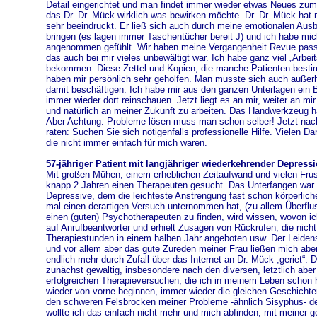
Detail eingerichtet und man findet immer wieder etwas Neues zum
das Dr. Dr. Mück wirklich was bewirken möchte. Dr. Dr. Mück hat m
sehr beeindruckt. Er ließ sich auch durch meine emotionalen Aus
bringen (es lagen immer Taschentücher bereit J) und ich habe mi
angenommen gefühlt. Wir haben meine Vergangenheit Revue passi
das auch bei mir vieles unbewältigt war. Ich habe ganz viel „Arbei
bekommen. Diese Zettel und Kopien, die manche Patienten bestim
haben mir persönlich sehr geholfen. Man musste sich auch außer
damit beschäftigen. Ich habe mir aus den ganzen Unterlagen ein
immer wieder dort reinschauen. Jetzt liegt es an mir, weiter an m
und natürlich an meiner Zukunft zu arbeiten. Das Handwerkzeug
Aber Achtung: Probleme lösen muss man schon selber! Jetzt nach
raten: Suchen Sie sich nötigenfalls professionelle Hilfe. Vielen D
die nicht immer einfach für mich waren.
57-jähriger Patient mit langjähriger wiederkehrender Depress
Mit großen Mühen, einem erheblichen Zeitaufwand und vielen Frust
knapp 2 Jahren einen Therapeuten gesucht. Das Unterfangen war wi
Depressive, dem die leichteste Anstrengung fast schon körperlic
mal einen derartigen Versuch unternommen hat, (zu allem Überflu
einen (guten) Psychotherapeuten zu finden, wird wissen, wovon ic
auf Anrufbeantworter und erhielt Zusagen von Rückrufen, die nicht
Therapiestunden in einem halben Jahr angeboten usw. Der Leiden
und vor allem aber das gute Zureden meiner Frau ließen mich aber
endlich mehr durch Zufall über das Internet an Dr. Mück
„geriet“. 
zunächst gewaltig, insbesondere nach den diversen, letztlich aber
erfolgreichen Therapieversuchen, die ich in meinem Leben schon h
wieder von vorne beginnen, immer wieder die gleichen Geschichte
den schweren Felsbrocken meiner Probleme -ähnlich Sisyphus- den
wollte ich das einfach nicht mehr und mich abfinden, mit meiner g