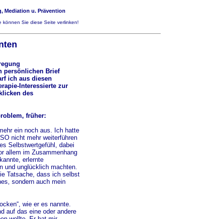
, Mediation u. Prävention
 können Sie diese Seite verlinken!
nten
nregung
n persönlichen Brief
rf ich aus diesen
apie-Interessierte zur
klicken des
roblem, früher:
mehr ein noch aus. Ich hatte
SO nicht mehr weiterführen
ges Selbstwertgefühl, dabei
 Vor allem im Zusammenhang
kannte, erlernte
n und unglücklich machten.
e Tatsache, dass ich selbst
enes, sondern auch mein
ocken“, wie er es nannte.
d auf das eine oder andere
en wollte. Er hat mir