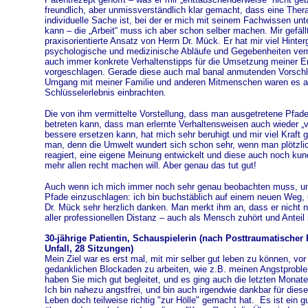
freundlich, aber unmissverständlich klar gemacht, dass eine Thera
individuelle Sache ist, bei der er mich mit seinem Fachwissen unt
kann – die „Arbeit“ muss ich aber schon selber machen. Mir gefällt
praxisorientierte Ansatz von Herrn Dr. Mück. Er hat mir viel Hinte
psychologische und medizinische Abläufe und Gegebenheiten verm
auch immer konkrete Verhaltenstipps für die Umsetzung meiner Er
vorgeschlagen. Gerade diese auch mal banal anmutenden Vorschläg
Umgang mit meiner Familie und anderen Mitmenschen waren es a
Schlüsselerlebnis einbrachten.
Die von ihm vermittelte Vorstellung, dass man ausgetretene Pfad
betreten kann, dass man erlernte Verhaltensweisen auch wieder „v
bessere ersetzen kann, hat mich sehr beruhigt und mir viel Kraft 
man, denn die Umwelt wundert sich schon sehr, wenn man plötzli
reagiert, eine eigene Meinung entwickelt und diese auch noch kun
mehr allen recht machen will. Aber genau das tut gut!
Auch wenn ich mich immer noch sehr genau beobachten muss, um 
Pfade einzuschlagen: ich bin buchstäblich auf einem neuen Weg, 
Dr. Mück sehr herzlich danken. Man merkt ihm an, dass er nicht nu
aller professionellen Distanz – auch als Mensch zuhört und Anteil
30-jährige Patientin, Schauspielerin (nach Posttraumatische
Unfall, 28 Sitzungen)
Mein Ziel war es erst mal, mit mir selber gut leben zu können, vor
gedanklichen Blockaden zu arbeiten, wie z.B. meinen Angstprob
haben Sie mich gut begleitet, und es ging auch die letzten Monate 
Ich bin nahezu angstfrei, und bin auch irgendwie dankbar für diese
Leben doch teilweise richtig "zur Hölle" gemacht hat. Es ist ein g