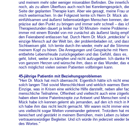
und meinem mehr oder weniger miserablen Befinden. Die innerlic
noch, als zu allem Überfluss auch noch bei Kennlerngespräch, die 
Seite der geplanten Therapie kam. Aber wie gesagt, meine Frau u
mich weitermachen. In der Folgezeit lernte ich Herrn Dr. Mück al
einfühlsamen und äußerst liebenswürdigen Menschen kennen, der
präzise auf den Punkt zu bringen und immer sehr schnell – das ich
Therapiestunden dauert ja leider nur 50 Minuten- meine Probleme
immer mit einem Bündel von mir zunächst als äußerst lästig emp
den Feierabend entlassen hat. Durch Herrn Dr. Mück „entdeckte“ ic
einzige Mensch auf der Welt bin, der problembeladen ist, und da
Sichtweisen gibt. Ich lernte durch ihn wieder, mehr auf die Stimme
meinem Kopf zu hören. Die Anregungen und Gespräche mit Herrn 
entbehrte Lebensfreude zurückgegeben und das Gefühl, dass es,
geht, lohnt, weiter zu kämpfen und nicht aufzugeben. Ich danke H
von ganzem Herzen und wünsche ihm, dass er das Wunder, das er 
noch möglichst vielen seinen Patienten vollbringen kann.
45-jährige Patientin mit Beziehungsproblemen
"Herr Dr. Mück hat mich überrascht. Eigentlich hätte ich nicht erw
solch langen Titel soviel Menschlichkeit und wirklich warmes Bem
Einzige, was in Krisen eine wirkliche Hilfe darstellt, neben aller fac
menschliche Teilnahme, Offenheit und vielleicht auch eine zögerli
haben eben keine Patentrezepte zur Antwort und Menschen sind se
Mück habe ich kennen gelernt als jemanden, auf den ich mich in 
ich habe ihm das nicht leicht gemacht. Wir waren nicht immer ei
uns vielleicht sogar Welten voneinander getrennt. Trotzdem hat mi
bereichert und gestärkt in meinem Bemühen, mein Leben zu leben. 
vertrauenswürdiger Begleiter. Und ich würde ihn jederzeit wieder
des Wortes."