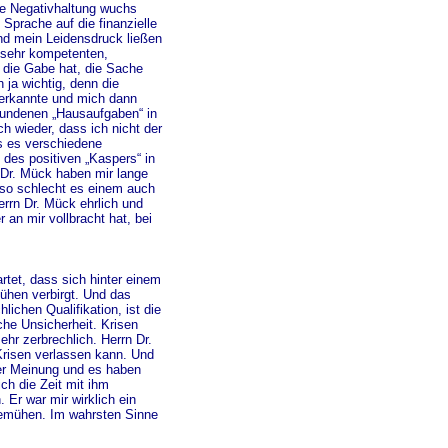
he Negativhaltung wuchs
Sprache auf die finanzielle
nd mein Leidensdruck ließen
s sehr kompetenten,
 die Gabe hat, die Sache
 ja wichtig, denn die
 erkannte und mich dann
fundenen „Hausaufgaben“ in
h wieder, dass ich nicht der
ss es verschiedene
 des positiven „Kaspers“ in
Dr. Mück haben mir lange
 so schlecht es einem auch
errn Dr. Mück ehrlich und
an mir vollbracht hat, bei
artet, dass sich hinter einem
ühen verbirgt. Und das
hlichen Qualifikation, ist die
che Unsicherheit. Krisen
hr zerbrechlich. Herrn Dr.
Krisen verlassen kann. Und
ner Meinung und es haben
ch die Zeit mit ihm
Er war mir wirklich ein
 bemühen. Im wahrsten Sinne