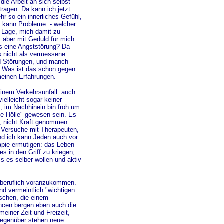
ie Arbeit an sich selbst
ragen. Da kann ich jetzt
r so ein innerliches Gefühl,
es kann Probleme - welcher
r Lage, mich damit zu
, aber mit Geduld für mich
s eine Angststörung? Da
s nicht als vermessene
d Störungen, und manch
! Was ist das schon gegen
meinen Erfahrungen.
einem Verkehrsunfall: auch
ielleicht sogar keiner
, im Nachhinein bin froh um
ie Hölle" gewesen sein. Es
t, nicht Kraft genommen
e Versuche mit Therapeuten,
und ich kann Jeden auch vor
rapie ermutigen: das Leben
s in den Griff zu kriegen,
 es selber wollen und aktiv
 beruflich voranzukommen.
nd vermeintlich "wichtigen
schen, die einem
cen bergen eben auch die
meiner Zeit und Freizeit,
gegenüber stehen neue