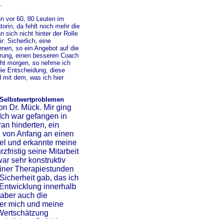
.
en vor 60, 80 Leuten im
torin, da fehlt noch mehr die
sich nicht hinter der Rolle
: Sicherlich, eine
nen, so ein Angebot auf die
hrung, einen besseren Coach
icht morgen, so nehme ich
die Entscheidung, diese
 mit dem, was ich hier
 Selbstwertproblemen
on Dr. Mück. Mir ging
Ich war gefangen in
an hinderten, ein
h von Anfang an einen
bel und erkannte meine
rzfristig seine Mitarbeit
ar sehr konstruktiv
einer Therapiestunden
Sicherheit gab, das ich
 Entwicklung innerhalb
 aber auch die
ber mich und meine
Wertschätzung