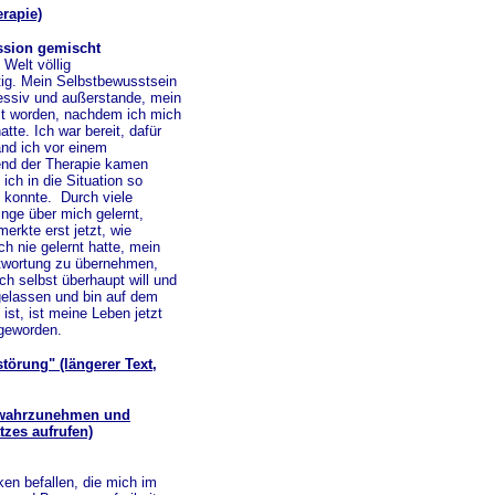
erapie)
ession gemischt
 Welt völlig
ig. Mein Selbstbewusstsein
ressiv und außerstande, mein
st worden, nachdem ich mich
tte. Ich war bereit, dafür
and ich vor einem
end der Therapie kamen
ich in die Situation so
n konnte. Durch viele
nge über mich gelernt,
merkte erst jetzt, wie
h nie gelernt hatte, mein
antwortung zu übernehmen,
h selbst überhaupt will und
gelassen und bin auf dem
ist, ist meine Leben jetzt
 geworden.
törung" (längerer Text,
le wahrzunehmen und
tzes aufrufen)
n befallen, die mich im