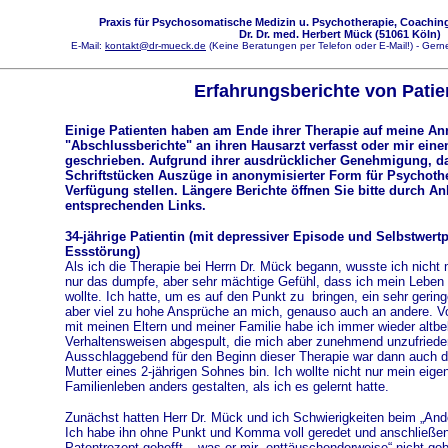
Praxis für Psychosomatische Medizin u. Psychotherapie, Coaching
Dr. Dr. med. Herbert Mück (51061 Köln)
E-Mail:
kontakt@dr-mueck.de
(Keine Beratungen per Telefon oder E-Mail!) - Gerne
Erfahrungsberichte von Patie
Einige Patienten haben am Ende ihrer Therapie auf meine A
"Abschlussberichte" an ihren Hausarzt verfasst oder mir eine
geschrieben. Aufgrund ihrer ausdrücklicher Genehmigung, da
Schriftstücken Auszüge in anonymisierter Form für Psychother
Verfügung stellen. Längere Berichte öffnen Sie bitte durch An
entsprechenden Links.
34-jährige Patientin (mit depressiver Episode und Selbstwertp
Essstörung)
Als ich die Therapie bei Herrn Dr. Mück begann, wusste ich nicht 
nur das dumpfe, aber sehr mächtige Gefühl, dass ich mein Leben 
wollte. Ich hatte, um es auf den Punkt zu bringen, ein sehr gerin
aber viel zu hohe Ansprüche an mich, genauso auch an andere.
mit meinen Eltern und meiner Familie habe ich immer wieder altbe
Verhaltensweisen abgespult, die mich aber zunehmend unzufriede
Ausschlaggebend für den Beginn dieser Therapie war dann auch di
Mutter eines 2-jährigen Sohnes bin. Ich wollte nicht nur mein eig
Familienleben anders gestalten, als ich es gelernt hatte.
Zunächst hatten Herr Dr. Mück und ich Schwierigkeiten beim „And
Ich habe ihn ohne Punkt und Komma voll geredet und anschließen
Patentrezept gehofft – was er mir „enttäuschenderweise“ nicht geb