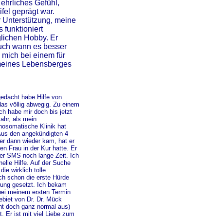
ehrliches Gefühl,
fel geprägt war.
r Unterstützung, meine
funktioniert
glichen Hobby. Er
auch wann es besser
 mich bei einem für
meines Lebensberges
edacht habe Hilfe von
as völlig abwegig. Zu einem
h habe mir doch bis jetzt
ahr, als mein
hosomatische Klinik hat
 Aus den angekündigten 4
r dann wieder kam, hat er
ren Frau in der Kur hatte. Er
per SMS noch lange Zeit. Ich
elle Hilfe. Auf der Suche
ie wirklich tolle
ich schon die erste Hürde
dung gesetzt. Ich bekam
bei meinem ersten Termin
biet von Dr. Dr. Mück
eht doch ganz normal aus)
. Er ist mit viel Liebe zum