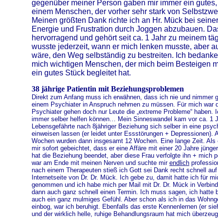
gegenüber meiner Person gaben mir immer ein gutes, 
einem Menschen, der vorher sehr stark von Selbstzwei
Meinen größten Dank richte ich an Hr. Mück bei seine
Energie und Frustration durch Joggen abzubauen. Das 
hervorragend und gehört seit ca. 1 Jahr zu meinem tä
wusste jederzeit, wann er mich lenken musste, aber 
wäre, den Weg selbständig zu bestreiten. Ich bedanke
mich wichtigen Menschen, der mich beim Besteigen 
ein gutes Stück begleitet hat.
38 jährige Patientin mit Beziehungsproblemen
Direkt zum Anfang muss ich erwähnen, dass ich nie und nimmer g
einem Psychiater in Anspruch nehmen zu müssen. Für mich war d
Psychiater gehen doch nur Leute die „extreme Probleme“ haben. Ic
immer selber helfen können… Mein Sinneswandel kam vor ca. 1 J
Lebensgefährte nach 8jähriger Beziehung sich selber in eine psyc
einweisen lassen (er leidet unter Essstörungen + Depressionen).
Wochen wurden dann insgesamt 12 Wochen. Eine lange Zeit. Als e
mir sofort gebeichtet, dass er eine Affäre mit einer 20 Jahre jünge
hat die Beziehung beendet, aber diese Frau verfolgte ihn + mich 
war am Ende mit meinen Nerven und suchte mir
endlich
profession
nach einem Therapeuten stieß ich Gott sei Dank recht schnell auf d
Internetseite von Dr. Dr. Mück. Ich gebe zu, damit hatte ich für m
genommen und ich habe mich per Mail mit Dr. Dr. Mück in Verbin
dann auch ganz schnell einen Termin. Ich muss sagen, ich hatte 
auch ein ganz mulmiges Gefühl. Aber schon als ich in das Wohnge
einbog, war ich beruhigt. Ebenfalls das erste Kennenlernen (er si
und der wirklich helle, ruhige Behandlungsraum hat mich überzeugt