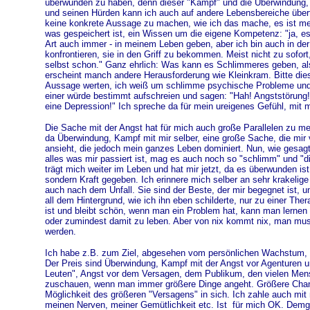
überwunden zu haben, denn dieser "Kampf" und die Überwindung, d
und seinen Hürden kann ich auch auf andere Lebensbereiche übert
keine konkrete Aussage zu machen, wie ich das mache, es ist meh
was gespeichert ist, ein Wissen um die eigene Kompetenz: "ja, 
Art auch immer - in meinem Leben geben, aber ich bin auch in de
konfrontieren, sie in den Griff zu bekommen. Meist nicht zu sofort
selbst schon." Ganz ehrlich: Was kann es Schlimmeres geben, al
erscheint manch andere Herausforderung wie Kleinkram. Bitte die
Aussage werten, ich weiß um schlimme psychische Probleme un
einer würde bestimmt aufschreien und sagen: "Hah! Angststörung
eine Depression!" Ich spreche da für mein ureigenes Gefühl, mit 
Die Sache mit der Angst hat für mich auch große Parallelen zu m
da Überwindung, Kampf mit mir selber, eine große Sache, die mir v
ansieht, die jedoch mein ganzes Leben dominiert. Nun, wie gesagt
alles was mir passiert ist, mag es auch noch so "schlimm" und "d
trägt mich weiter im Leben und hat mir jetzt, da es überwunden is
sondern Kraft gegeben. Ich erinnere mich selber an sehr krakelig
auch nach dem Unfall. Sie sind der Beste, der mir begegnet ist, 
all dem Hintergrund, wie ich ihn eben schilderte, nur zu einer The
ist und bleibt schön, wenn man ein Problem hat, kann man lernen e
oder zumindest damit zu leben. Aber von nix kommt nix, man muss
werden.
Ich habe z.B. zum Ziel, abgesehen vom persönlichen Wachstum,
Der Preis sind Überwindung, Kampf mit der Angst vor Agenturen u
Leuten", Angst vor dem Versagen, dem Publikum, den vielen Men
zuschauen, wenn man immer größere Dinge angeht. Größere Chan
Möglichkeit des größeren "Versagens" in sich. Ich zahle auch mit 
meinen Nerven, meiner Gemütlichkeit etc. Ist für mich OK. Dem