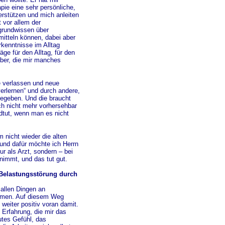
pie eine sehr persönliche,
erstützen und mich anleiten
 vor allem der
rgrundwissen über
itteln können, dabei aber
kenntnisse im Alltag
e für den Alltag, für den
ber, die mir manches
e verlassen und neue
erlernen“ und durch andere,
gegeben. Und die braucht
ch nicht mehr vorhersehbar
dtut, wenn man es nicht
nicht wieder die alten
und dafür möchte ich Herrn
r als Arzt, sondern – bei
 nimmt, und das tut gut.
r Belastungsstörung durch
 allen Dingen an
lemen. Auf diesem Weg
weiter positiv voran damit.
 Erfahrung, die mir das
utes Gefühl, das