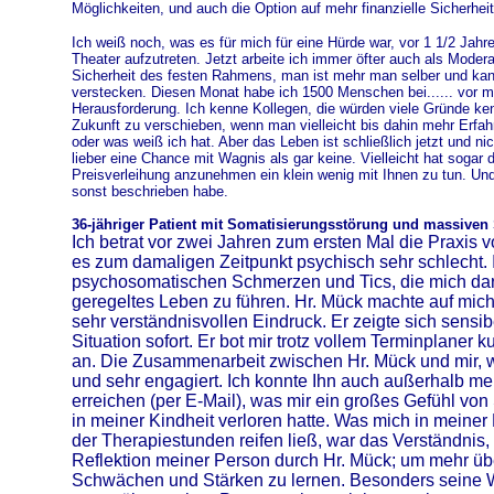
Möglichkeiten, und auch die Option auf mehr finanzielle Sicherheit
Ich weiß noch, was es für mich für eine Hürde war, vor 1 1/2 Jahr
Theater aufzutreten. Jetzt arbeite ich immer öfter auch als Modera
Sicherheit des festen Rahmens, man ist mehr man selber und kann 
verstecken. Diesen Monat habe ich 1500 Menschen bei...... vor mir
Herausforderung. Ich kenne Kollegen, die würden viele Gründe ken
Zukunft zu verschieben, wenn man vielleicht bis dahin mehr Erfa
oder was weiß ich hat. Aber das Leben ist schließlich jetzt und n
lieber eine Chance mit Wagnis als gar keine. Vielleicht hat sogar 
Preisverleihung anzunehmen ein klein wenig mit Ihnen zu tun. Und
sonst beschrieben habe.
36-jähriger Patient mit Somatisierungsstörung und massiven
Ich betrat vor zwei Jahren zum ersten Mal die Praxis v
es zum damaligen Zeitpunkt psychisch sehr schlecht. 
psychosomatischen Schmerzen und Tics, die mich dar
geregeltes Leben zu führen. Hr. Mück machte auf mic
sehr verständnisvollen Eindruck. Er zeigte sich sensi
Situation sofort. Er bot mir trotz vollem Terminplaner ku
an. Die Zusammenarbeit zwischen Hr. Mück und mir, w
und sehr engagiert. Ich konnte Ihn auch außerhalb m
erreichen (per E-Mail), was mir ein großes Gefühl von 
in meiner Kindheit verloren hatte. Was mich in meiner
der Therapiestunden reifen ließ, war das Verständnis,
Reflektion meiner Person durch Hr. Mück; um mehr ü
Schwächen und Stärken zu lernen. Besonders seine 