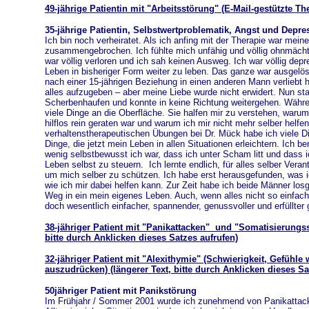
49-jährige Patientin mit "Arbeitsstörung" (E-Mail-gestützte Th
35-jährige Patientin, Selbstwertproblematik, Angst und Depr
Ich bin noch verheiratet. Als ich anfing mit der Therapie war meine
zusammengebrochen. Ich fühlte mich unfähig und völlig ohnmächt
war völlig verloren und ich sah keinen Ausweg. Ich war völlig dep
Leben in bisheriger Form weiter zu leben. Das ganze war ausgelö
nach einer 15-jährigen Beziehung in einen anderen Mann verliebt ha
alles aufzugeben – aber meine Liebe wurde nicht erwidert. Nun st
Scherbenhaufen und konnte in keine Richtung weitergehen. Währ
viele Dinge an die Oberfläche. Sie halfen mir zu verstehen, warum 
hilflos rein geraten war und warum ich mir nicht mehr selber helfe
verhaltenstherapeutischen Übungen bei Dr. Mück habe ich viele Di
Dinge, die jetzt mein Leben in allen Situationen erleichtern. Ich be
wenig selbstbewusst ich war, dass ich unter Scham litt und dass ic
Leben selbst zu steuern. Ich lernte endlich, für alles selber Ver
um mich selber zu schützen. Ich habe erst herausgefunden, was ic
wie ich mir dabei helfen kann.
Zur Zeit habe ich beide Männer los
Weg in ein mein eigenes Leben. Auch, wenn alles nicht so einfach 
doch wesentlich einfacher, spannender, genussvoller und erfüllter
38-jähriger Patient mit "Panikattacken" und "Somatisierungss
bitte durch Anklicken dieses Satzes aufrufen)
32-jähriger Patient mit "Alexithymie" (Schwierigkeit, Gefüh
auszudrücken) (längerer Text, bitte durch Anklicken dieses Sa
50jähriger Patient mit Panikstörung
Im Frühjahr / Sommer 2001 wurde ich zunehmend von Panikattacke